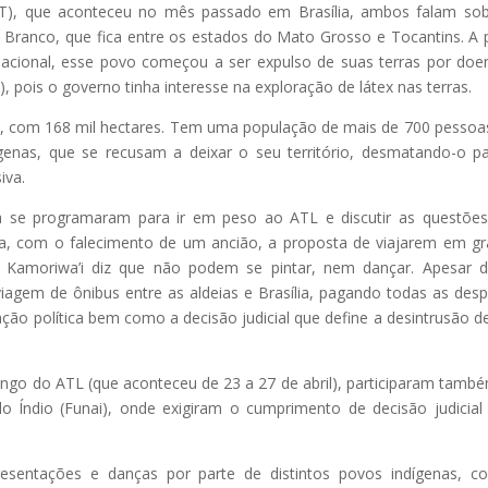
LT), que aconteceu no mês passado em Brasília, ambos falam so
Branco, que fica entre os estados do Mato Grosso e Tocantins. A p
acional, esse povo começou a ser expulso de suas terras por doe
), pois o governo tinha interesse na exploração de látex nas terras.
, com 168 mil hectares. Tem uma população de mais de 700 pessoa
enas, que se recusam a deixar o seu território, desmatando-o p
iva.
 se programaram para ir em peso ao ATL e discutir as questõe
ora, com o falecimento de um ancião, a proposta de viajarem em g
 Kamoriwa’i diz que não podem se pintar, nem dançar. Apesar d
viagem de ônibus entre as aldeias e Brasília, pagando todas as des
ação política bem como a decisão judicial que define a desintrusão d
ngo do ATL (que aconteceu de 23 a 27 de abril), participaram tamb
 Índio (Funai), onde exigiram o cumprimento de decisão judicial
resentações e danças por parte de distintos povos indígenas, c