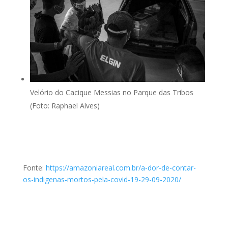
Velório do Cacique Messias no Parque das Tribos
(Foto: Raphael Alves)
Fonte:
https://amazoniareal.com.br/a-dor-de-contar-
os-indigenas-mortos-pela-covid-19-29-09-2020/