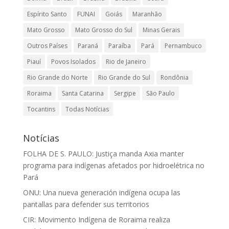
Espírito Santo
FUNAI
Goiás
Maranhão
Mato Grosso
Mato Grosso do Sul
Minas Gerais
Outros Países
Paraná
Paraíba
Pará
Pernambuco
Piauí
Povos Isolados
Rio de Janeiro
Rio Grande do Norte
Rio Grande do Sul
Rondônia
Roraima
Santa Catarina
Sergipe
São Paulo
Tocantins
Todas Notícias
Notícias
FOLHA DE S. PAULO: Justiça manda Axia manter
programa para indígenas afetados por hidroelétrica no
Pará
ONU: Una nueva generación indígena ocupa las
pantallas para defender sus territorios
CIR: Movimento Indígena de Roraima realiza