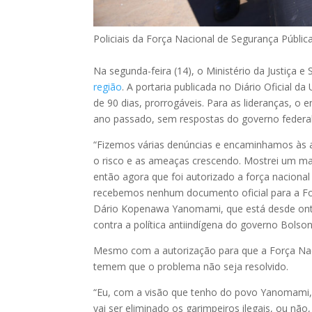
Policiais da Força Nacional de Segurança Públi
Na segunda-feira (14), o Ministério da Justiça e
região
. A portaria publicada no Diário Oficial d
de 90 dias, prorrogáveis. Para as lideranças, o
ano passado, sem respostas do governo federal
“Fizemos várias denúncias e encaminhamos às a
o risco e as ameaças crescendo. Mostrei um 
então agora que foi autorizado a força naciona
recebemos nenhum documento oficial para a For
Dário Kopenawa Yanomami, que está desde ontem
contra a política antiindígena do governo Bolso
Mesmo com a autorização para que a Força Nac
temem que o problema não seja resolvido.
“Eu, com a visão que tenho do povo Yanomami, n
vai ser eliminado os garimpeiros ilegais, ou 