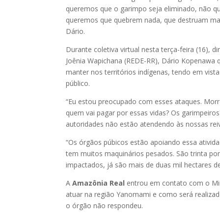
queremos que o garimpo seja eliminado, não q
queremos que quebrem nada, que destruam mais
Dário.
Durante coletiva virtual nesta terça-feira (16), d
Joênia Wapichana (REDE-RR), Dário Kopenawa 
manter nos territórios indígenas, tendo em vis
público.
“Eu estou preocupado com esses ataques. Morrer
quem vai pagar por essas vidas? Os garimpeir
autoridades não estão atendendo às nossas reiv
“Os órgãos púbicos estão apoiando essa atividad
tem muitos maquinários pesados. São trinta pon
impactados, já são mais de duas mil hectares de
A
Amazônia Real
entrou em contato com o Mini
atuar na região Yanomami e como será realizad
o órgão não respondeu.