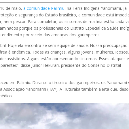
a 10 de maio,
a comunidade Palimiu
, na Terra Indígena Yanomami, já
proteção e segurança do Estado brasileiro, a comunidade está impedi
ar, nem pescar. Para completar, os sintomas de malária estão cada v
minados porque os profissionais do Distrito Especial de Saúde Indí
atendimento por receio das ameaças dos garimpeiros.
bril. Hoje ela encontra-se sem equipe de saúde. Nossa preocupação
rea é endêmica. Todas as crianças, alguns jovens, mulheres, idosos
desassistidos. Alguns estão apresentando sintomas. Esses ataques 
rentes”, disse Júnior Hekurari, presidente do Conselho Distrital
.
ceu em Palimiu. Durante o tiroteiro dos garimpeiros, os Yanomami 
a Associação Yanomami (HAY). A Huturaka também alerta que, desd
médico.