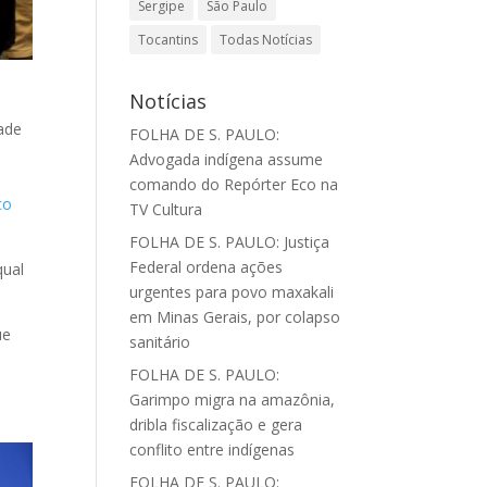
Sergipe
São Paulo
Tocantins
Todas Notícias
Notícias
dade
FOLHA DE S. PAULO:
Advogada indígena assume
comando do Repórter Eco na
co
TV Cultura
FOLHA DE S. PAULO: Justiça
Federal ordena ações
qual
urgentes para povo maxakali
em Minas Gerais, por colapso
ue
sanitário
FOLHA DE S. PAULO:
Garimpo migra na amazônia,
dribla fiscalização e gera
conflito entre indígenas
FOLHA DE S. PAULO: