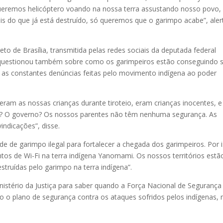
ueremos helicóptero voando na nossa terra assustando nosso povo,
 do que já está destruído, só queremos que o garimpo acabe”, aler
ireto de Brasília, transmitida pelas redes sociais da deputada federal
questionou também sobre como os garimpeiros estão conseguindo 
ta as constantes denúncias feitas pelo movimento indígena ao poder
am as nossas crianças durante tiroteio, eram crianças inocentes, e
os? O governo? Os nossos parentes não têm nenhuma segurança. As
indicações”, disse.
e de garimpo ilegal para fortalecer a chegada dos garimpeiros. Por 
tos de Wi-Fi na terra indígena Yanomami. Os nossos territórios estã
struídas pelo garimpo na terra indígena”.
stério da Justiça para saber quando a Força Nacional de Segurança 
o o plano de segurança contra os ataques sofridos pelos indígenas,