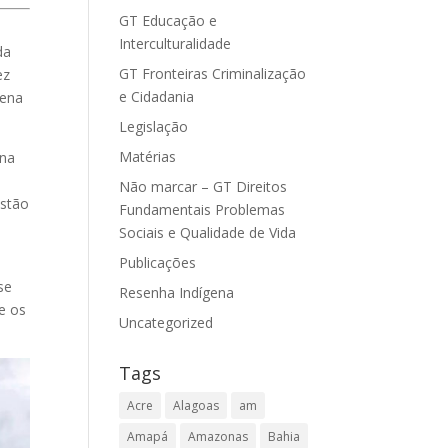
GT Educação e
Interculturalidade
da
GT Fronteiras Criminalização
ez
e Cidadania
gena
Legislação
Matérias
 na
,
Não marcar – GT Direitos
estão
Fundamentais Problemas
Sociais e Qualidade de Vida
Publicações
se
Resenha Indígena
e os
Uncategorized
Tags
Acre
Alagoas
am
Amapá
Amazonas
Bahia