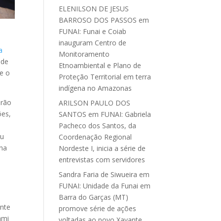
ELENILSON DE JESUS
BARROSO DOS PASSOS
em
FUNAI: Funai e Coiab
inauguram Centro de
a
Monitoramento
ade
Etnoambiental e Plano de
de o
Proteção Territorial em terra
indígena no Amazonas
urão
ARILSON PAULO DOS
ões,
SANTOS
em
FUNAI: Gabriela
Pacheco dos Santos, da
ou
Coordenação Regional
ena
Nordeste I, inicia a série de
entrevistas com servidores
Sandra Faria de Siwueira
em
FUNAI: Unidade da Funai em
Barra do Garças (MT)
ente
promove série de ações
ami
voltadas ao povo Xavante