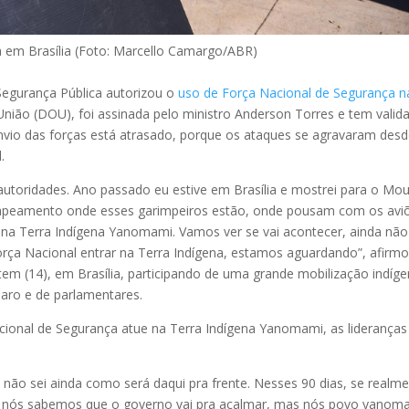
ca em Brasília (Foto: Marcello Camargo/ABR)
 Segurança Pública autorizou o
uso de Força Nacional de Segurança n
a União (DOU), foi assinada pelo ministro Anderson Torres e tem valid
 envio das forças está atrasado, porque os ataques se agravaram des
.
utoridades. Ano passado eu estive em Brasília e mostrei para o Mo
mapeamento onde esses garimpeiros estão, onde pousam com os avi
l na Terra Indígena Yanomami. Vamos ver se vai acontecer, ainda não
ça Nacional entrar na Terra Indígena, estamos aguardando”, afirm
 (14), em Brasília, participando de uma grande mobilização indíg
naro e de parlamentares.
ional de Segurança atue na Terra Indígena Yanomami, as lideranças
ão sei ainda como será daqui pra frente. Nesses 90 dias, se realm
não, nós sabemos que o governo vai pra acalmar, mas nós povo yanom