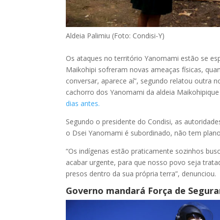
Aldeia Palimiu (Foto: Condisi-Y)
Os ataques no território Yanomami estão se esp
Maikohipi sofreram novas ameaças físicas, qua
conversar, aparece aí”, segundo relatou outra
cachorro dos Yanomami da aldeia Maikohipique 
dias antes.
Segundo o presidente do Condisi, as autoridades
o Dsei Yanomami é subordinado, não tem plano
“Os indígenas estão praticamente sozinhos bus
acabar urgente, para que nosso povo seja trat
presos dentro da sua própria terra”, denunciou.
Governo mandará Força de Segura