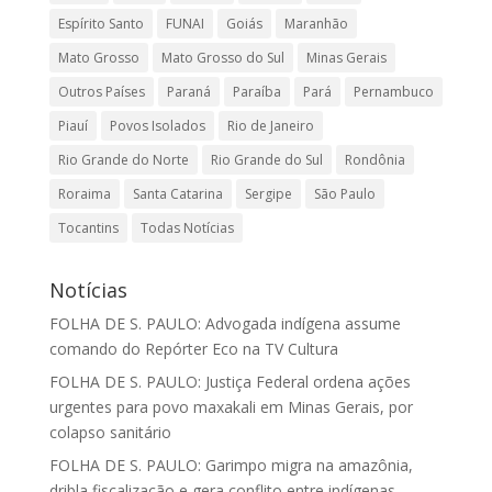
Espírito Santo
FUNAI
Goiás
Maranhão
Mato Grosso
Mato Grosso do Sul
Minas Gerais
Outros Países
Paraná
Paraíba
Pará
Pernambuco
Piauí
Povos Isolados
Rio de Janeiro
Rio Grande do Norte
Rio Grande do Sul
Rondônia
Roraima
Santa Catarina
Sergipe
São Paulo
Tocantins
Todas Notícias
Notícias
FOLHA DE S. PAULO: Advogada indígena assume
comando do Repórter Eco na TV Cultura
FOLHA DE S. PAULO: Justiça Federal ordena ações
urgentes para povo maxakali em Minas Gerais, por
colapso sanitário
FOLHA DE S. PAULO: Garimpo migra na amazônia,
dribla fiscalização e gera conflito entre indígenas