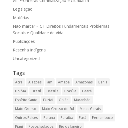
GT Fronteiras Criminalização e Cidadania
Legislação
Matérias
Não marcar – GT Direitos Fundamentais Problemas
Sociais e Qualidade de Vida
Publicações
Resenha Indígena
Uncategorized
Tags
Acre
Alagoas
am
Amapá
Amazonas
Bahia
Bolívia
Brasil
Brasilia
Brasília
Ceará
Espírito Santo
FUNAI
Goiás
Maranhão
Mato Grosso
Mato Grosso do Sul
Minas Gerais
Outros Países
Paraná
Paraíba
Pará
Pernambuco
Piauí
Povos Isolados
Rio de Janeiro