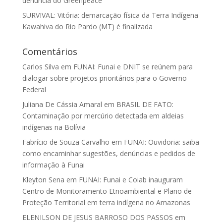
denúncia do Greenpeace
SURVIVAL: Vitória: demarcação física da Terra Indígena
Kawahiva do Rio Pardo (MT) é finalizada
Comentários
Carlos Silva
em
FUNAI: Funai e DNIT se reúnem para
dialogar sobre projetos prioritários para o Governo
Federal
Juliana De Cássia Amaral
em
BRASIL DE FATO:
Contaminação por mercúrio detectada em aldeias
indígenas na Bolívia
Fabrício de Souza Carvalho
em
FUNAI: Ouvidoria: saiba
como encaminhar sugestões, denúncias e pedidos de
informação à Funai
Kleyton Sena
em
FUNAI: Funai e Coiab inauguram
Centro de Monitoramento Etnoambiental e Plano de
Proteção Territorial em terra indígena no Amazonas
ELENILSON DE JESUS BARROSO DOS PASSOS
em