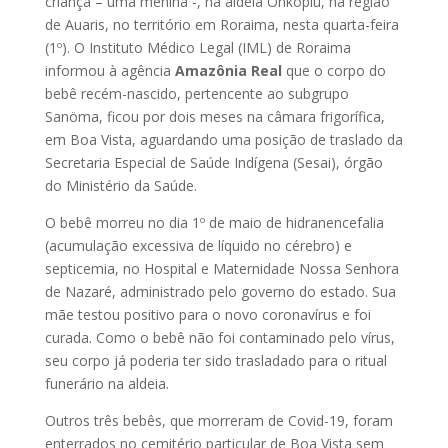
criança – uma menina -, na aldeia Onkopiu, na região
de Auaris, no território em Roraima, nesta quarta-feira
(1º). O Instituto Médico Legal (IML) de Roraima
informou à agência
Amazônia Real
que o corpo do
bebê recém-nascido, pertencente ao subgrupo
Sanöma, ficou por dois meses na câmara frigorífica,
em Boa Vista, aguardando uma posição de traslado da
Secretaria Especial de Saúde Indígena (Sesai), órgão
do Ministério da Saúde.
O bebê morreu no dia 1º de maio de hidranencefalia
(acumulação excessiva de líquido no cérebro) e
septicemia, no Hospital e Maternidade Nossa Senhora
de Nazaré, administrado pelo governo do estado. Sua
mãe testou positivo para o novo coronavírus e foi
curada. Como o bebê não foi contaminado pelo vírus,
seu corpo já poderia ter sido trasladado para o ritual
funerário na aldeia.
Outros três bebês, que morreram de Covid-19, foram
enterrados no cemitério particular de Boa Vista sem