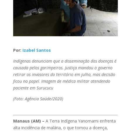
Por:
Izabel Santos
Indígenas denunciam que a disseminação das doenças é
causada pelos garimpeiros. Justiça mandou o governo
retirar os invasores do território em julho, mas decisão
ficou no papel
.
Imagem de médica militar atendendo
paciente em Surucucu
(Foto: Agência Saúde/2020)
Manaus (AM) –
A Terra Indígena Yanomami enfrenta
alta incidência de malária, o que tornou a doença,