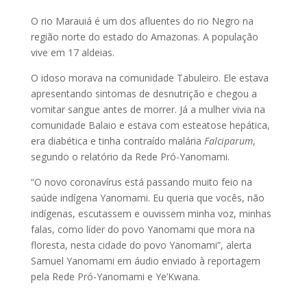
O rio Marauiá é um dos afluentes do rio Negro na
região norte do estado do Amazonas. A população
vive em 17 aldeias.
O idoso morava na comunidade Tabuleiro. Ele estava
apresentando sintomas de desnutrição e chegou a
vomitar sangue antes de morrer. Já a mulher vivia na
comunidade Balaio e estava com esteatose hepática,
era diabética e tinha contraído malária
Falciparum
,
segundo o relatório da Rede Pró-Yanomami.
“O novo coronavírus está passando muito feio na
saúde indígena Yanomami. Eu queria que vocês, não
indígenas, escutassem e ouvissem minha voz, minhas
falas, como líder do povo Yanomami que mora na
floresta, nesta cidade do povo Yanomami”, alerta
Samuel Yanomami em áudio enviado à reportagem
pela Rede Pró-Yanomami e Ye’Kwana.