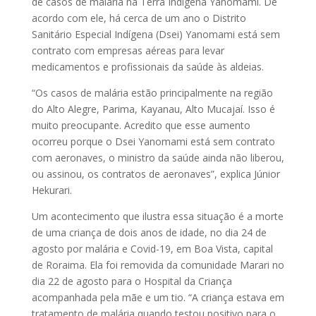
de casos de malária na Terra Indígena Yanomami. De
acordo com ele, há cerca de um ano o Distrito
Sanitário Especial Indígena (Dsei) Yanomami está sem
contrato com empresas aéreas para levar
medicamentos e profissionais da saúde às aldeias.
“Os casos de malária estão principalmente na região
do Alto Alegre, Parima, Kayanau, Alto Mucajaí. Isso é
muito preocupante. Acredito que esse aumento
ocorreu porque o Dsei Yanomami está sem contrato
com aeronaves, o ministro da saúde ainda não liberou,
ou assinou, os contratos de aeronaves”, explica Júnior
Hekurari.
Um acontecimento que ilustra essa situação é a morte
de uma criança de dois anos de idade, no dia 24 de
agosto por malária e Covid-19, em Boa Vista, capital
de Roraima. Ela foi removida da comunidade Marari no
dia 22 de agosto para o Hospital da Criança
acompanhada pela mãe e um tio. “A criança estava em
tratamento de malária quando testou positivo para o