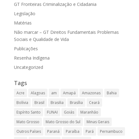
GT Fronteiras Criminalização e Cidadania
Legislação
Matérias
Não marcar – GT Direitos Fundamentais Problemas
Sociais e Qualidade de Vida
Publicações
Resenha Indígena
Uncategorized
Tags
Acre
Alagoas
am
Amapá
Amazonas
Bahia
Bolívia
Brasil
Brasilia
Brasília
Ceará
Espírito Santo
FUNAI
Goiás
Maranhão
Mato Grosso
Mato Grosso do Sul
Minas Gerais
Outros Países
Paraná
Paraíba
Pará
Pernambuco