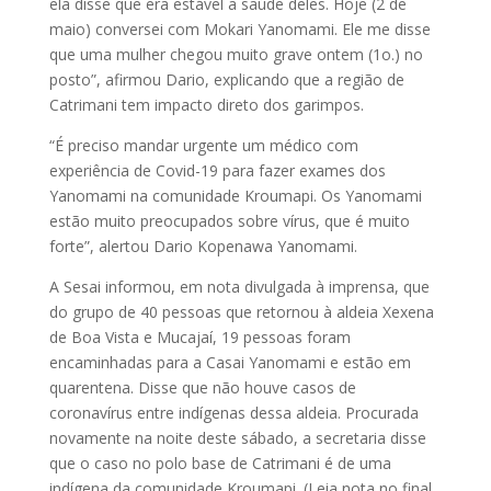
ela disse que era estável a saúde deles. Hoje (2 de
maio) conversei com Mokari Yanomami. Ele me disse
que uma mulher chegou muito grave ontem (1o.) no
posto”, afirmou Dario, explicando que a região de
Catrimani tem impacto direto dos garimpos.
“É preciso mandar urgente um médico com
experiência de Covid-19 para fazer exames dos
Yanomami na comunidade Kroumapi. Os Yanomami
estão muito preocupados sobre vírus, que é muito
forte”, alertou Dario Kopenawa Yanomami.
A Sesai informou, em nota divulgada à imprensa, que
do grupo de 40 pessoas que retornou à aldeia Xexena
de Boa Vista e Mucajaí, 19 pessoas foram
encaminhadas para a Casai Yanomami e estão em
quarentena. Disse que não houve casos de
coronavírus entre indígenas dessa aldeia. Procurada
novamente na noite deste sábado, a secretaria disse
que o caso no polo base de Catrimani é de uma
indígena da comunidade Kroumapi. (Leia nota no final