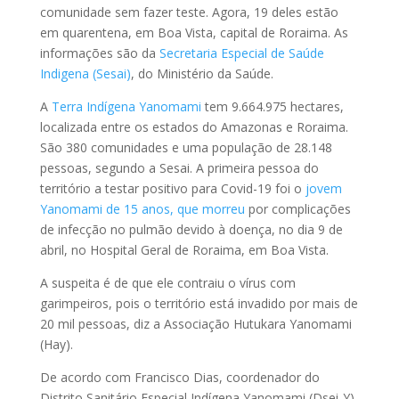
comunidade sem fazer teste. Agora, 19 deles estão
em quarentena, em Boa Vista, capital de Roraima. As
informações são da
Secretaria Especial de Saúde
Indigena (Sesai)
, do Ministério da Saúde.
A
Terra Indígena Yanomami
tem 9.664.975 hectares,
localizada entre os estados do Amazonas e Roraima.
São 380 comunidades e uma população de 28.148
pessoas, segundo a Sesai. A primeira pessoa do
território a testar positivo para Covid-19 foi o
jovem
Yanomami de 15 anos, que morreu
por complicações
de infecção no pulmão devido à doença, no dia 9 de
abril, no Hospital Geral de Roraima, em Boa Vista.
A suspeita é de que ele contraiu o vírus com
garimpeiros, pois o território está invadido por mais de
20 mil pessoas, diz a Associação Hutukara Yanomami
(Hay).
De acordo com Francisco Dias, coordenador do
Distrito Sanitário Especial Indígena Yanomami (Dsei-Y),