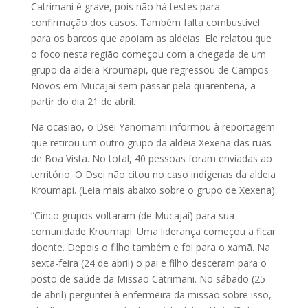
Catrimani é grave, pois não há testes para
confirmação dos casos. Também falta combustível
para os barcos que apoiam as aldeias. Ele relatou que
o foco nesta região começou com a chegada de um
grupo da aldeia Kroumapi, que regressou de Campos
Novos em Mucajaí sem passar pela quarentena, a
partir do dia 21 de abril.
Na ocasião, o Dsei Yanomami informou à reportagem
que retirou um outro grupo da aldeia Xexena das ruas
de Boa Vista. No total, 40 pessoas foram enviadas ao
território. O Dsei não citou no caso indígenas da aldeia
Kroumapi. (Leia mais abaixo sobre o grupo de Xexena).
“Cinco grupos voltaram (de Mucajaí) para sua
comunidade Kroumapi. Uma liderança começou a ficar
doente. Depois o filho também e foi para o xamã. Na
sexta-feira (24 de abril) o pai e filho desceram para o
posto de saúde da Missão Catrimani. No sábado (25
de abril) perguntei à enfermeira da missão sobre isso,