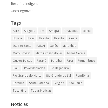
Resenha Indígena
Uncategorized
Tags
Acre
Alagoas
am
Amapá
Amazonas
Bahia
Bolívia
Brasil
Brasilia
Brasília
Ceará
Espírito Santo
FUNAI
Goiás
Maranhão
Mato Grosso
Mato Grosso do Sul
Minas Gerais
Outros Países
Paraná
Paraíba
Pará
Pernambuco
Piauí
Povos Isolados
Rio de Janeiro
Rio Grande do Norte
Rio Grande do Sul
Rondônia
Roraima
Santa Catarina
Sergipe
São Paulo
Tocantins
Todas Notícias
Notícias