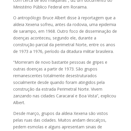
com cerca de 800 máquinas”, diz um documento do
Ministério Público Federal em Roraima.
O antropólogo Bruce Albert disse à reportagem que a
aldeia Xexena sofreu, antes da rodovia, uma epidemia
de sarampo, em 1968. Outro foco de disseminação de
doenças aconteceu, segundo ele, durante a
construção parcial da perimetral Norte, entre os anos
de 1973 a 1976, período da ditadura militar brasileira.
“Morreram de novo bastante pessoas de gripes e
outras doenças a partir de 1973. São grupos
remanescentes totalmente desestruturados
socialmente desde quando foram atingidos pela
construção da estrada Perimetral Norte. Vivem
zanzando nas cidades Caracaraí e Boa Vista”, explicou
Albert.
Desde março, grupos da aldeia Xexena são vistos
pelas ruas das cidades. Muitos andam descalços,
pedem esmolas e alguns apresentam sinais de