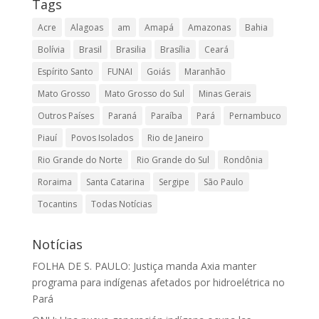
Tags
Acre
Alagoas
am
Amapá
Amazonas
Bahia
Bolívia
Brasil
Brasilia
Brasília
Ceará
Espírito Santo
FUNAI
Goiás
Maranhão
Mato Grosso
Mato Grosso do Sul
Minas Gerais
Outros Países
Paraná
Paraíba
Pará
Pernambuco
Piauí
Povos Isolados
Rio de Janeiro
Rio Grande do Norte
Rio Grande do Sul
Rondônia
Roraima
Santa Catarina
Sergipe
São Paulo
Tocantins
Todas Notícias
Notícias
FOLHA DE S. PAULO: Justiça manda Axia manter
programa para indígenas afetados por hidroelétrica no
Pará