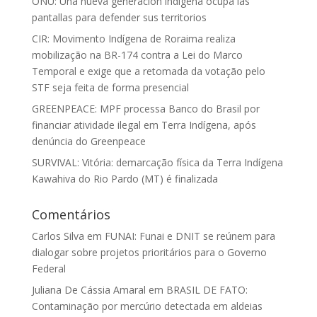
ONU: Una nueva generación indígena ocupa las
pantallas para defender sus territorios
CIR: Movimento Indígena de Roraima realiza
mobilização na BR-174 contra a Lei do Marco
Temporal e exige que a retomada da votação pelo
STF seja feita de forma presencial
GREENPEACE: MPF processa Banco do Brasil por
financiar atividade ilegal em Terra Indígena, após
denúncia do Greenpeace
SURVIVAL: Vitória: demarcação física da Terra Indígena
Kawahiva do Rio Pardo (MT) é finalizada
Comentários
Carlos Silva
em
FUNAI: Funai e DNIT se reúnem para
dialogar sobre projetos prioritários para o Governo
Federal
Juliana De Cássia Amaral
em
BRASIL DE FATO:
Contaminação por mercúrio detectada em aldeias