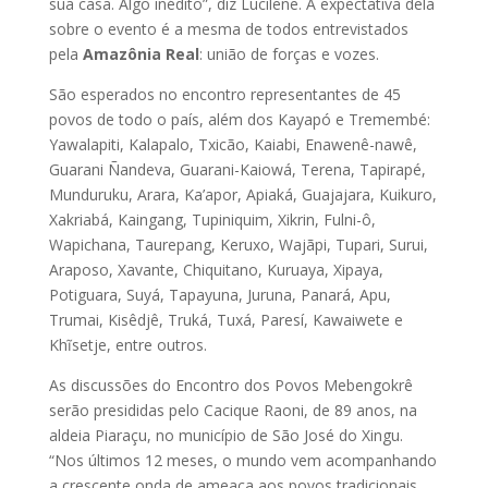
sua casa. Algo inédito”, diz Lucilene. A expectativa dela
sobre o evento é a mesma de todos entrevistados
pela
Amazônia Real
: união de forças e vozes.
São esperados no encontro representantes de 45
povos de todo o país, além dos Kayapó e Tremembé:
Yawalapiti, Kalapalo, Txicão, Kaiabi, Enawenê-nawê,
Guarani Ñandeva, Guarani-Kaiowá, Terena, Tapirapé,
Munduruku, Arara, Ka’apor, Apiaká, Guajajara, Kuikuro,
Xakriabá, Kaingang, Tupiniquim, Xikrin, Fulni-ô,
Wapichana, Taurepang, Keruxo, Wajãpi, Tupari, Surui,
Araposo, Xavante, Chiquitano, Kuruaya, Xipaya,
Potiguara, Suyá, Tapayuna, Juruna, Panará, Apu,
Trumai, Kisêdjê, Truká, Tuxá, Paresí, Kawaiwete e
Khĩsetje, entre outros.
As discussões do Encontro dos Povos Mebengokrê
serão presididas pelo Cacique Raoni, de 89 anos, na
aldeia Piaraçu, no município de São José do Xingu.
“Nos últimos 12 meses, o mundo vem acompanhando
a crescente onda de ameaça aos povos tradicionais