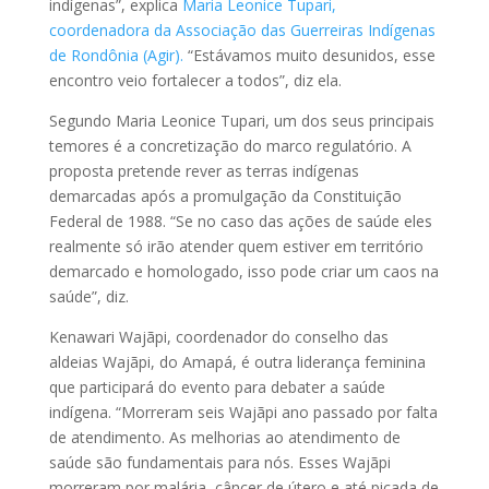
indígenas”, explica
Maria Leonice Tupari,
coordenadora da Associação das Guerreiras Indígenas
de Rondônia (Agir).
“Estávamos muito desunidos, esse
encontro veio fortalecer a todos”, diz ela.
Segundo Maria Leonice Tupari, um dos seus principais
temores é a concretização do marco regulatório. A
proposta pretende rever as terras indígenas
demarcadas após a promulgação da Constituição
Federal de 1988. “Se no caso das ações de saúde eles
realmente só irão atender quem estiver em território
demarcado e homologado, isso pode criar um caos na
saúde”, diz.
Kenawari Wajãpi, coordenador do conselho das
aldeias Wajãpi, do Amapá, é outra liderança feminina
que participará do evento para debater a saúde
indígena. “Morreram seis Wajãpi ano passado por falta
de atendimento. As melhorias ao atendimento de
saúde são fundamentais para nós. Esses Wajãpi
morreram por malária, câncer de útero e até picada de