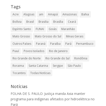
Tags
Acre
Alagoas
am
Amapá
Amazonas
Bahia
Bolívia
Brasil
Brasilia
Brasília
Ceará
Espírito Santo
FUNAI
Goiás
Maranhão
Mato Grosso
Mato Grosso do Sul
Minas Gerais
Outros Países
Paraná
Paraíba
Pará
Pernambuco
Piauí
Povos Isolados
Rio de Janeiro
Rio Grande do Norte
Rio Grande do Sul
Rondônia
Roraima
Santa Catarina
Sergipe
São Paulo
Tocantins
Todas Notícias
Notícias
FOLHA DE S. PAULO: Justiça manda Axia manter
programa para indígenas afetados por hidroelétrica no
Pará