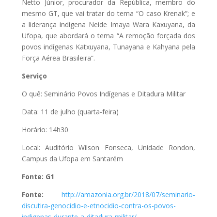
Netto Júnior, procurador da República, membro do
mesmo GT, que vai tratar do tema “O caso Krenak”; e
a liderança indígena Neide Imaya Wara Kaxuyana, da
Ufopa, que abordará o tema “A remoção forçada dos
povos indígenas Katxuyana, Tunayana e Kahyana pela
Força Aérea Brasileira”.
Serviço
O quê: Seminário Povos Indígenas e Ditadura Militar
Data: 11 de julho (quarta-feira)
Horário: 14h30
Local: Auditório Wilson Fonseca, Unidade Rondon,
Campus da Ufopa em Santarém
Fonte: G1
Fonte:
http://amazonia.org.br/2018/07/seminario-
discutira-genocidio-e-etnocidio-contra-os-povos-
indigenas-durante-a-ditadura-militar/