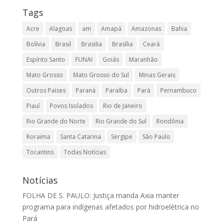
Tags
Acre
Alagoas
am
Amapá
Amazonas
Bahia
Bolívia
Brasil
Brasilia
Brasília
Ceará
Espírito Santo
FUNAI
Goiás
Maranhão
Mato Grosso
Mato Grosso do Sul
Minas Gerais
Outros Países
Paraná
Paraíba
Pará
Pernambuco
Piauí
Povos Isolados
Rio de Janeiro
Rio Grande do Norte
Rio Grande do Sul
Rondônia
Roraima
Santa Catarina
Sergipe
São Paulo
Tocantins
Todas Notícias
Notícias
FOLHA DE S. PAULO: Justiça manda Axia manter
programa para indígenas afetados por hidroelétrica no
Pará