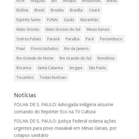
Acre
Alagoas
am
Amapá
Amazonas
Bahia
Bolívia
Brasil
Brasilia
Brasília
Ceará
Espírito Santo
FUNAI
Goiás
Maranhão
Mato Grosso
Mato Grosso do Sul
Minas Gerais
Outros Países
Paraná
Paraíba
Pará
Pernambuco
Piauí
Povos Isolados
Rio de Janeiro
Rio Grande do Norte
Rio Grande do Sul
Rondônia
Roraima
Santa Catarina
Sergipe
São Paulo
Tocantins
Todas Notícias
Notícias
FOLHA DE S. PAULO: Advogada indígena assume
comando do Repórter Eco na TV Cultura
FOLHA DE S. PAULO: Justiça Federal ordena ações
urgentes para povo maxakali em Minas Gerais, por
colapso sanitário