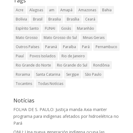
Tags
Acre
Alagoas
am
Amapá
Amazonas
Bahia
Bolívia
Brasil
Brasilia
Brasília
Ceará
Espírito Santo
FUNAI
Goiás
Maranhão
Mato Grosso
Mato Grosso do Sul
Minas Gerais
Outros Países
Paraná
Paraíba
Pará
Pernambuco
Piauí
Povos Isolados
Rio de Janeiro
Rio Grande do Norte
Rio Grande do Sul
Rondônia
Roraima
Santa Catarina
Sergipe
São Paulo
Tocantins
Todas Notícias
Notícias
FOLHA DE S. PAULO: Justiça manda Axia manter
programa para indígenas afetados por hidroelétrica no
Pará
ONU: Una nueva generación indígena ocupa las