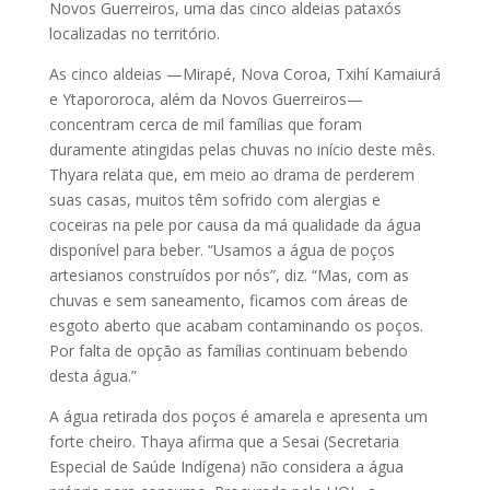
Novos Guerreiros, uma das cinco aldeias pataxós
localizadas no território.
As cinco aldeias —Mirapé, Nova Coroa, Txihí Kamaiurá
e Ytapororoca, além da Novos Guerreiros—
concentram cerca de mil famílias que foram
duramente atingidas pelas chuvas no início deste mês.
Thyara relata que, em meio ao drama de perderem
suas casas, muitos têm sofrido com alergias e
coceiras na pele por causa da má qualidade da água
disponível para beber. “Usamos a água de poços
artesianos construídos por nós”, diz. “Mas, com as
chuvas e sem saneamento, ficamos com áreas de
esgoto aberto que acabam contaminando os poços.
Por falta de opção as famílias continuam bebendo
desta água.”
A água retirada dos poços é amarela e apresenta um
forte cheiro. Thaya afirma que a Sesai (Secretaria
Especial de Saúde Indígena) não considera a água