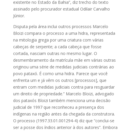
existente no Estado da Bahia”, diz trecho do texto
assinado pelo procurador estadual Odilair Carvalho
Júnior.
Disputa pela área inclui outros processos Marcelo
Bloizi compara o processo a uma hidra, representada
na mitologia grega por uma criatura com várias
cabeças de serpente; a cada cabeça que fosse
cortada, nasciam outras no mesmo lugar. O
desmembramento da matrícula mãe em várias outras
originou uma série de medidas judiciais contrárias ao
povo pataxó. É como uma hidra. Parece que você
enfrenta um e já vêm os outros [processos], que
entram com medidas judiciais contra para resguardar
um direito de propriedade.” Marcelo Bloizi, advogado
dos pataxós Bloizi também menciona uma decisão
judicial de 1997 que reconheceu a presença dos
indígenas na região antes da chegada da construtora.
O processo (1997.33.01.001294-4) diz que “conclui-se
ser a posse dos índios anterior à dos autores”. Embora