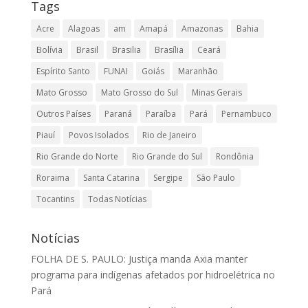
Tags
Acre
Alagoas
am
Amapá
Amazonas
Bahia
Bolívia
Brasil
Brasilia
Brasília
Ceará
Espírito Santo
FUNAI
Goiás
Maranhão
Mato Grosso
Mato Grosso do Sul
Minas Gerais
Outros Países
Paraná
Paraíba
Pará
Pernambuco
Piauí
Povos Isolados
Rio de Janeiro
Rio Grande do Norte
Rio Grande do Sul
Rondônia
Roraima
Santa Catarina
Sergipe
São Paulo
Tocantins
Todas Notícias
Notícias
FOLHA DE S. PAULO: Justiça manda Axia manter
programa para indígenas afetados por hidroelétrica no
Pará