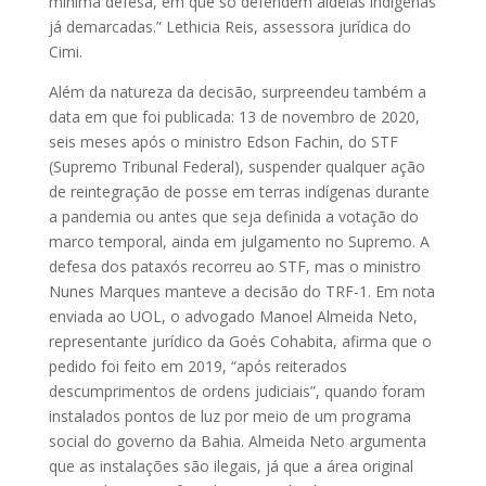
mínima defesa, em que só defendem aldeias indígenas
já demarcadas.” Lethicia Reis, assessora jurídica do
Cimi.
Além da natureza da decisão, surpreendeu também a
data em que foi publicada: 13 de novembro de 2020,
seis meses após o ministro Edson Fachin, do STF
(Supremo Tribunal Federal), suspender qualquer ação
de reintegração de posse em terras indígenas durante
a pandemia ou antes que seja definida a votação do
marco temporal, ainda em julgamento no Supremo. A
defesa dos pataxós recorreu ao STF, mas o ministro
Nunes Marques manteve a decisão do TRF-1. Em nota
enviada ao UOL, o advogado Manoel Almeida Neto,
representante jurídico da Goés Cohabita, afirma que o
pedido foi feito em 2019, “após reiterados
descumprimentos de ordens judiciais”, quando foram
instalados pontos de luz por meio de um programa
social do governo da Bahia. Almeida Neto argumenta
que as instalações são ilegais, já que a área original