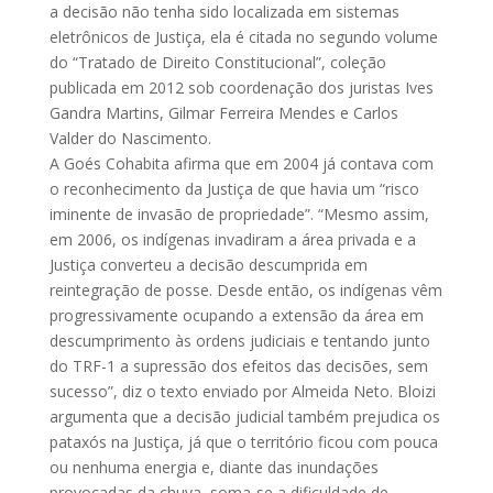
a decisão não tenha sido localizada em sistemas
eletrônicos de Justiça, ela é citada no segundo volume
do “Tratado de Direito Constitucional”, coleção
publicada em 2012 sob coordenação dos juristas Ives
Gandra Martins, Gilmar Ferreira Mendes e Carlos
Valder do Nascimento.
A Goés Cohabita afirma que em 2004 já contava com
o reconhecimento da Justiça de que havia um “risco
iminente de invasão de propriedade”. “Mesmo assim,
em 2006, os indígenas invadiram a área privada e a
Justiça converteu a decisão descumprida em
reintegração de posse. Desde então, os indígenas vêm
progressivamente ocupando a extensão da área em
descumprimento às ordens judiciais e tentando junto
do TRF-1 a supressão dos efeitos das decisões, sem
sucesso”, diz o texto enviado por Almeida Neto. Bloizi
argumenta que a decisão judicial também prejudica os
pataxós na Justiça, já que o território ficou com pouca
ou nenhuma energia e, diante das inundações
provocadas da chuva, soma-se a dificuldade de