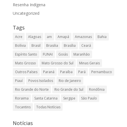
Resenha Indígena
Uncategorized
Tags
Acre
Alagoas
am
Amapá
Amazonas
Bahia
Bolívia
Brasil
Brasilia
Brasília
Ceará
Espírito Santo
FUNAI
Goiás
Maranhão
Mato Grosso
Mato Grosso do Sul
Minas Gerais
Outros Países
Paraná
Paraíba
Pará
Pernambuco
Piauí
Povos Isolados
Rio de Janeiro
Rio Grande do Norte
Rio Grande do Sul
Rondônia
Roraima
Santa Catarina
Sergipe
São Paulo
Tocantins
Todas Notícias
Notícias