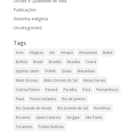
Sociais e Qualidade de Vida
Publicações
Resenha Indígena
Uncategorized
Tags
Acre
Alagoas
am
Amapá
Amazonas
Bahia
Bolívia
Brasil
Brasilia
Brasília
Ceará
Espírito Santo
FUNAI
Goiás
Maranhão
Mato Grosso
Mato Grosso do Sul
Minas Gerais
Outros Países
Paraná
Paraíba
Pará
Pernambuco
Piauí
Povos Isolados
Rio de Janeiro
Rio Grande do Norte
Rio Grande do Sul
Rondônia
Roraima
Santa Catarina
Sergipe
São Paulo
Tocantins
Todas Notícias