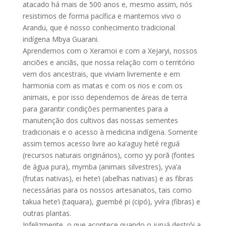
atacado há mais de 500 anos e, mesmo assim, nós
resistimos de forma pacífica e mantemos vivo o
Arandu, que é nosso conhecimento tradicional
indígena Mbya Guarani.
Aprendemos com o Xeramoi e com a Xejaryi, nossos
anciões e anciãs, que nossa relação com o território
vem dos ancestrais, que viviam livremente e em
harmonia com as matas e com os rios e com os
animais, e por isso dependemos de áreas de terra
para garantir condições permanentes para a
manutenção dos cultivos das nossas sementes
tradicionais e o acesso à medicina indígena. Somente
assim temos acesso livre ao ka’aguy heté reguá
(recursos naturais originários), como yy porã (fontes
de água pura), mymba (animais silvestres), yva’a
(frutas nativas), ei hete’i (abelhas nativas) e as fibras
necessárias para os nossos artesanatos, tais como
takua hete’i (taquara), guembé pi (cipó), yvíra (fibras) e
outras plantas.
Infelizmente, o que acontece quando o juruá destrói a