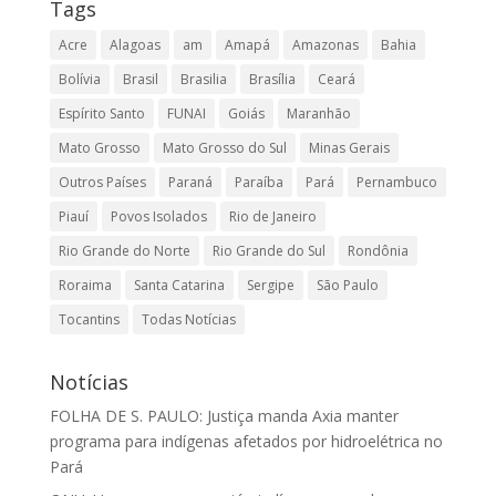
Tags
Acre
Alagoas
am
Amapá
Amazonas
Bahia
Bolívia
Brasil
Brasilia
Brasília
Ceará
Espírito Santo
FUNAI
Goiás
Maranhão
Mato Grosso
Mato Grosso do Sul
Minas Gerais
Outros Países
Paraná
Paraíba
Pará
Pernambuco
Piauí
Povos Isolados
Rio de Janeiro
Rio Grande do Norte
Rio Grande do Sul
Rondônia
Roraima
Santa Catarina
Sergipe
São Paulo
Tocantins
Todas Notícias
Notícias
FOLHA DE S. PAULO: Justiça manda Axia manter
programa para indígenas afetados por hidroelétrica no
Pará