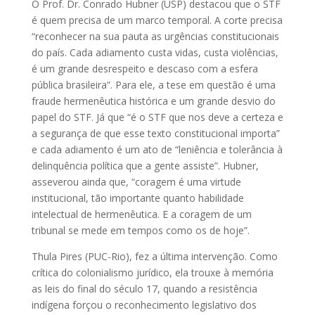
O Prof. Dr. Conrado Hubner (USP) destacou que o STF
é quem precisa de um marco temporal. A corte precisa
“reconhecer na sua pauta as urgências constitucionais
do país. Cada adiamento custa vidas, custa violências,
é um grande desrespeito e descaso com a esfera
pública brasileira”. Para ele, a tese em questão é uma
fraude hermenêutica histórica e um grande desvio do
papel do STF. Já que “é o STF que nos deve a certeza e
a segurança de que esse texto constitucional importa”
e cada adiamento é um ato de “leniência e tolerância à
delinquência política que a gente assiste”. Hubner,
asseverou ainda que, “coragem é uma virtude
institucional, tão importante quanto habilidade
intelectual de hermenêutica. E a coragem de um
tribunal se mede em tempos como os de hoje”.
Thula Pires (PUC-Rio), fez a última intervenção. Como
crítica do colonialismo jurídico, ela trouxe à memória
as leis do final do século 17, quando a resistência
indígena forçou o reconhecimento legislativo dos