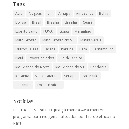
Tags
Acre
Alagoas
am
Amapá
Amazonas
Bahia
Bolívia
Brasil
Brasilia
Brasília
Ceará
Espírito Santo
FUNAI
Goiás
Maranhão
Mato Grosso
Mato Grosso do Sul
Minas Gerais
Outros Países
Paraná
Paraíba
Pará
Pernambuco
Piauí
Povos Isolados
Rio de Janeiro
Rio Grande do Norte
Rio Grande do Sul
Rondônia
Roraima
Santa Catarina
Sergipe
São Paulo
Tocantins
Todas Notícias
Notícias
FOLHA DE S. PAULO: Justiça manda Axia manter
programa para indígenas afetados por hidroelétrica no
Pará