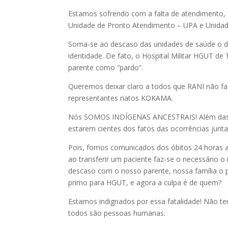
Estamos sofrendo com a falta de atendimento, d
Unidade de Pronto Atendimento – UPA e Unidade 
Soma-se ao descaso das unidades de saúde o d
identidade. De fato, o Hospital Militar HGUT de
parente como “pardo”.
Queremos deixar claro a todos que RANI não faz
representantes natos KOKAMA.
Nós SOMOS INDÍGENAS ANCESTRAIS! Além das do
estarem cientes dos fatos das ocorrências junt
Pois, fomos comunicados dos óbitos 24 horas ap
ao transferir um paciente faz-se o necessário o
descaso com o nosso parente, nossa família 
primo para HGUT, e agora a culpa é de quem?
Estamos indignados por essa fatalidade! Não t
todos são pessoas humanas.