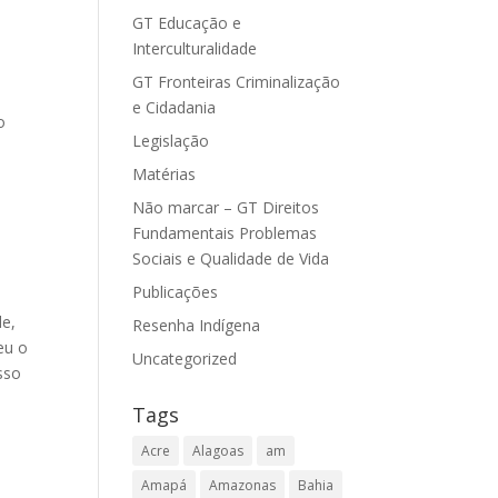
GT Educação e
Interculturalidade
GT Fronteiras Criminalização
e Cidadania
o
Legislação
Matérias
Não marcar – GT Direitos
Fundamentais Problemas
Sociais e Qualidade de Vida
Publicações
de,
Resenha Indígena
eu o
Uncategorized
sso
Tags
Acre
Alagoas
am
Amapá
Amazonas
Bahia