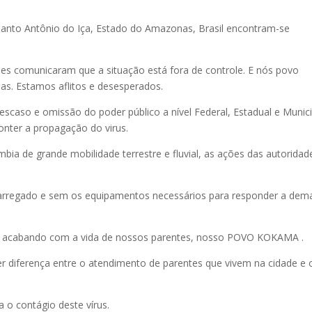
Santo Antônio do Iça, Estado do Amazonas, Brasil encontram-se
ões comunicaram que a situação está fora de controle. E nós povo
as. Estamos aflitos e desesperados.
scaso e omissão do poder público a nível Federal, Estadual e Munici
conter a propagação do virus.
bia de grande mobilidade terrestre e fluvial, as ações das autoridad
carregado e sem os equipamentos necessários para responder a de
stá acabando com a vida de nossos parentes, nosso POVO KOKAMA .
er diferença entre o atendimento de parentes que vivem na cidade e 
 o contágio deste vírus.