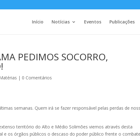
Início
Notícias
Eventos
Publicações
AMA PEDIMOS SOCORRO,
!
Matérias
|
0 Comentários
timas semanas. Quem irá se fazer responsável pelas perdas de nos
xtenso território do Alto e Médio Solimões viemos através desta
al e os órgãos públicos o descaso do poder público frente o combat