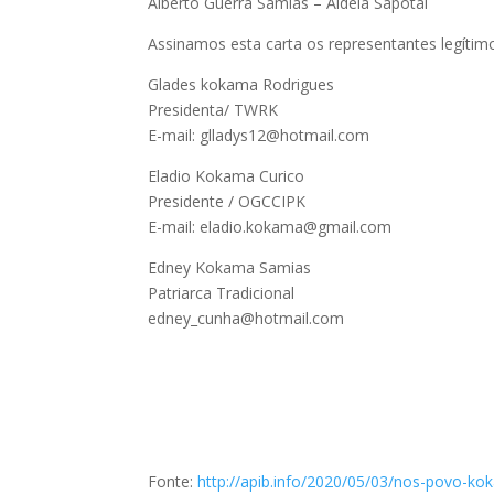
Alberto Guerra Samias – Aldeia Sapotal
Assinamos esta carta os representantes legíti
Glades kokama Rodrigues
Presidenta/ TWRK
E-mail: glladys12@hotmail.com
Eladio Kokama Curico
Presidente / OGCCIPK
E-mail: eladio.kokama@gmail.com
Edney Kokama Samias
Patriarca Tradicional
edney_cunha@hotmail.com
Fonte:
http://apib.info/2020/05/03/nos-povo-