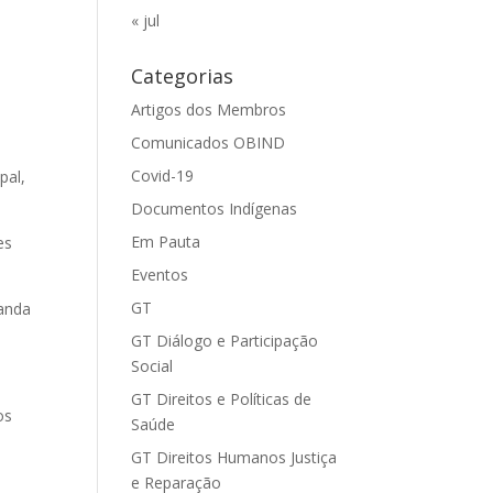
« jul
Categorias
Artigos dos Membros
Comunicados OBIND
Covid-19
pal,
Documentos Indígenas
Em Pauta
es
Eventos
GT
manda
GT Diálogo e Participação
Social
GT Direitos e Políticas de
os
Saúde
GT Direitos Humanos Justiça
e Reparação