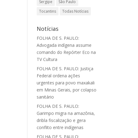
Sergipe
São Paulo
Tocantins
Todas Notícias
Notícias
FOLHA DE S. PAULO:
Advogada indígena assume
comando do Repórter Eco na
TV Cultura
FOLHA DE S. PAULO: Justiça
Federal ordena ações
urgentes para povo maxakali
em Minas Gerais, por colapso
sanitário
FOLHA DE S. PAULO:
Garimpo migra na amazônia,
dribla fiscalização e gera
conflito entre indígenas
FOLHA DE S. PAULO: