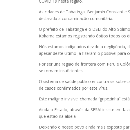
COVID 19 nesta região.
As cidades de Tabatinga, Benjamin Constant e 
declarada a contaminação comunitária.
O prefeito de Tabatinga e o DSEI do Alto Solim
Kokama estamos registrando óbitos todos os di
Nós estamos indignados devido a negligência, de
apesar deste último já fizeram o possível para 
Por ser una região de frontera com Peru e Colôm
se tornam insuficientes.
O sistema de saúde público encontra-se sobre
de casos confirmados por este vírus.
Este maligno invisivel chamada “gripezinha” e
Ainda o Estado, através da SESAI insiste em faz
que estão na aldeia.
Deixando o nosso povo ainda mais exposto para