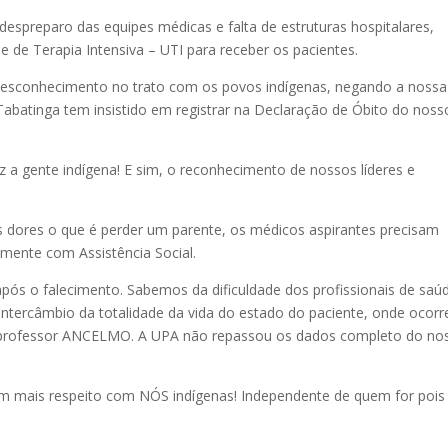
espreparo das equipes médicas e falta de estruturas hospitalares,
de Terapia Intensiva – UTI para receber os pacientes.
esconhecimento no trato com os povos indígenas, negando a nossa
 Tabatinga tem insistido em registrar na Declaração de Óbito do noss
 a gente indígena! E sim, o reconhecimento de nossos líderes e
res o que é perder um parente, os médicos aspirantes precisam
amente com Assistência Social.
ós o falecimento. Sabemos da dificuldade dos profissionais de saú
 intercâmbio da totalidade da vida do estado do paciente, onde ocorr
o professor ANCELMO. A UPA não repassou os dados completo do no
em mais respeito com NÓS indígenas! Independente de quem for pois