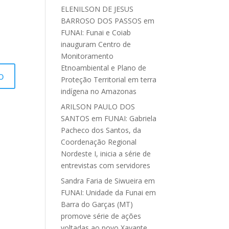
ELENILSON DE JESUS
BARROSO DOS PASSOS
em
FUNAI: Funai e Coiab
inauguram Centro de
Monitoramento
Etnoambiental e Plano de
Proteção Territorial em terra
indígena no Amazonas
ARILSON PAULO DOS
SANTOS
em
FUNAI: Gabriela
Pacheco dos Santos, da
Coordenação Regional
Nordeste I, inicia a série de
entrevistas com servidores
Sandra Faria de Siwueira
em
FUNAI: Unidade da Funai em
Barra do Garças (MT)
promove série de ações
voltadas ao povo Xavante