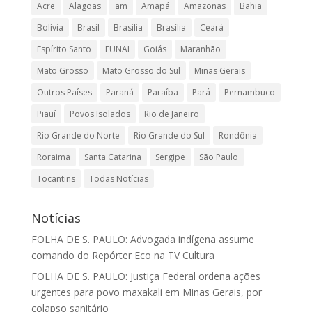
Acre
Alagoas
am
Amapá
Amazonas
Bahia
Bolívia
Brasil
Brasilia
Brasília
Ceará
Espírito Santo
FUNAI
Goiás
Maranhão
Mato Grosso
Mato Grosso do Sul
Minas Gerais
Outros Países
Paraná
Paraíba
Pará
Pernambuco
Piauí
Povos Isolados
Rio de Janeiro
Rio Grande do Norte
Rio Grande do Sul
Rondônia
Roraima
Santa Catarina
Sergipe
São Paulo
Tocantins
Todas Notícias
Notícias
FOLHA DE S. PAULO: Advogada indígena assume
comando do Repórter Eco na TV Cultura
FOLHA DE S. PAULO: Justiça Federal ordena ações
urgentes para povo maxakali em Minas Gerais, por
colapso sanitário