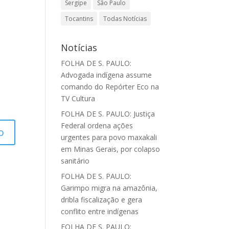
Sergipe
São Paulo
Tocantins
Todas Notícias
Notícias
FOLHA DE S. PAULO:
Advogada indígena assume
comando do Repórter Eco na
TV Cultura
FOLHA DE S. PAULO: Justiça
Federal ordena ações
urgentes para povo maxakali
em Minas Gerais, por colapso
sanitário
FOLHA DE S. PAULO:
Garimpo migra na amazônia,
dribla fiscalização e gera
conflito entre indígenas
FOLHA DE S. PAULO: