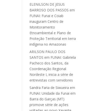
ELENILSON DE JESUS
BARROSO DOS PASSOS
em
FUNAI: Funai e Coiab
inauguram Centro de
Monitoramento
Etnoambiental e Plano de
Proteção Territorial em terra
indígena no Amazonas
ARILSON PAULO DOS
SANTOS
em
FUNAI: Gabriela
Pacheco dos Santos, da
Coordenação Regional
Nordeste I, inicia a série de
entrevistas com servidores
Sandra Faria de Siwueira
em
FUNAI: Unidade da Funai em
Barra do Garças (MT)
promove série de ações
voltadas ao povo Xavante