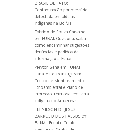
BRASIL DE FATO:
Contaminação por mercúrio
detectada em aldeias
indígenas na Bolívia
Fabrício de Souza Carvalho
em
FUNAI: Ouvidoria: saiba
como encaminhar sugestões,
denúncias e pedidos de
informação à Funai
Kleyton Sena
em
FUNAI:
Funai e Coiab inauguram
Centro de Monitoramento
Etnoambiental e Plano de
Proteção Territorial em terra
indígena no Amazonas
ELENILSON DE JESUS
BARROSO DOS PASSOS
em
FUNAI: Funai e Coiab
inauguram Centro de