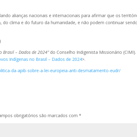
ando alianças nacionais e internacionais para afirmar que os territór
ida, do clima e do futuro da humanidade, e não podem continuar send
)
no Brasil – Dados de 2024”
do Conselho Indigenista Missionário (CIMI).
Povos Indígenas no Brasil – Dados de 2024
>.
politica-da-apib-sobre-a-lei-europeia-anti-desmatamento-eudr/
ampos obrigatórios são marcados com
*