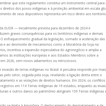
embrar que este regulamento constitui um instrumento central para 
 direitos dos povos indígenas e à proteção ambiental em escala glo
cimento de seus dispositivos representa um risco direto aos território
da EUDR — inicialmente prevista para dezembro de 2024 e
uzem graves consequências para os territórios indígenas e demais
. O enfraquecimento gradual da legislação, somado à aceleração das
ia e ao desmonte de mecanismos como a Moratória da Soja na
rios, incentiva a expansão especulativa do agronegócio e amplia a
orçamos às instituições europeias e aos Estados-Membros sobre a
 em 2026, sem novos adiamentos ou retrocessos.
 invasão de terras indígenas no Brasil. A pecuária responde por mai
as pelo setor, seguida pela soja, revelando a ligação direta entre o
atamento e as violações de direitos humanos. Em 2024, os conflitos
4 registros em 114 Terras Indígenas de 19 estados, enquanto as inva
aturais e outros danos ao patrimônio atingiram 159 Terras Indígenas
ios não se limita à Amazônia. O deslocamento do desmatamento e da