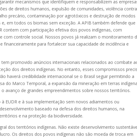
garantir mecanismos que identifiquem e responsabilizem as empresa
ções de direitos humanos, expulsão de comunidades, violência contr
rabalho precário, contaminação por agrotóxicos e destruição de modos
os e, em todos os biomas sem exceção. A APIB também defende que
 contem com participação efetiva dos povos indígenas, com
 e com controle social. Nossos povos já realizam o monitoramento 
 e financeiramente para fortalecer sua capacidade de incidência e
ro tem promovido anúncios internacionais relacionados ao combate a
eção dos direitos indígenas. No entanto, esses compromissos prec
ão haverá credibilidade internacional se o Brasil seguir permitindo a
efesa do Marco Temporal, a expansão da mineração em terras indígena
 e o avanço de grandes empreendimentos sobre nossos territórios.
oio à EUDR e à sua implementação sem novos adiamentos ou
esenvolvimento baseado na defesa dos direitos humanos, na
rritórios e na proteção da biodiversidade.
gral dos territórios indígenas. Não existe desenvolvimento sustentáve
ucro. Os direitos dos povos indígenas não são moeda de troca em