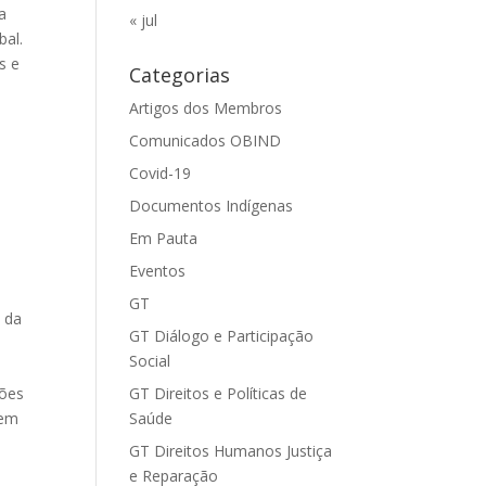
a
« jul
bal.
s e
Categorias
Artigos dos Membros
Comunicados OBIND
Covid-19
Documentos Indígenas
Em Pauta
Eventos
GT
s da
GT Diálogo e Participação
Social
sões
GT Direitos e Políticas de
 em
Saúde
GT Direitos Humanos Justiça
e Reparação