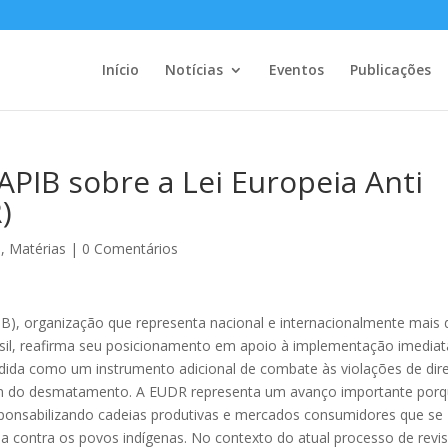
Início
Notícias
Eventos
Publicações
 APIB sobre a Lei Europeia Anti
)
o
,
Matérias
|
0 Comentários
PIB), organização que representa nacional e internacionalmente mais 
asil, reafirma seu posicionamento em apoio à implementação imediat
ida como um instrumento adicional de combate às violações de dire
lém do desmatamento. A EUDR representa um avanço importante por
ponsabilizando cadeias produtivas e mercados consumidores que se
ia contra os povos indígenas. No contexto do atual processo de revi