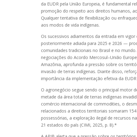
da EUDR pela União Europeia, é fundamental rel
promoção do respeito aos direitos humanos, aos
Qualquer tentativa de flexibilização ou enfraque
aos modos de vida indígenas.
Os sucessivos adiamentos da entrada em vigor 
posteriormente adiada para 2025 e 2026 — prod
comunidades tradicionais no Brasil e no mundo
negociações do Acordo Mercosul–União Europe
Amazônia, aprofunda a pressão sobre os territó
invasão de terras indígenas. Diante disso, ref
importância da implementação efetiva da EUDR
O agronegócio segue sendo o principal motor de
metade da área total de terras indígenas invadid
comércio internacional de commodities, o desm
relacionados a direitos territoriais somaram 15
possessórias, a exploração ilegal de recursos n
21 estados do país (CIMI, 2025, p. 8).*
A APIB alerta que a pressão sobre os territór