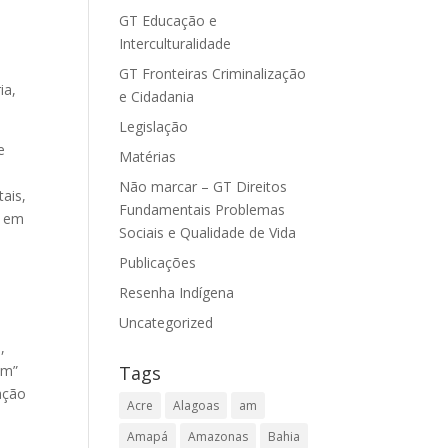
GT Educação e
Interculturalidade
GT Fronteiras Criminalização
ia,
e Cidadania
Legislação
e
Matérias
Não marcar – GT Direitos
tais,
Fundamentais Problemas
s em
Sociais e Qualidade de Vida
Publicações
Resenha Indígena
Uncategorized
,
em”
Tags
ação
Acre
Alagoas
am
Amapá
Amazonas
Bahia