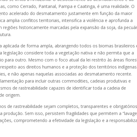
mas, como Cerrado, Pantanal, Pampa e Caatinga, é uma realidade. O
mento acelerado do desmatamento justamente em função da maior
amplia conflitos territoriais, intensifica a violência e aprofunda a
m regiões historicamente marcadas pela expansão da soja, da pecuár
utura.
a aplicada de forma ampla, abrangendo todos os biomas brasileiros 
a legislação considere toda a vegetação nativa e não permita que a
o para outro. Mesmo com o foco atual da lei restrito às áreas flores
o respeito aos direitos humanos e a proteção dos territórios indígena
ies, e não apenas naquelas associadas ao desmatamento recente.
amentação para incluir outras commodities, cadeias produtivas e
mos de rastreabilidade capazes de identificar toda a cadeia de
de origem.
os de rastreabilidade sejam completos, transparentes e obrigatórios
 da produção. Sem isso, persistem fragilidades que permitem a “lavag
ações, comprometendo a efetividade da legislação e a responsabiliz