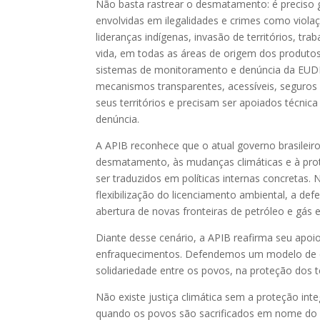
Não basta rastrear o desmatamento: é preciso 
envolvidas em ilegalidades e crimes como viola
lideranças indígenas, invasão de territórios, t
vida, em todas as áreas de origem dos produt
sistemas de monitoramento e denúncia da EUDR
mecanismos transparentes, acessíveis, seguros
seus territórios e precisam ser apoiados técnica
denúncia.
A APIB reconhece que o atual governo brasilei
desmatamento, às mudanças climáticas e à prot
ser traduzidos em políticas internas concretas. N
flexibilização do licenciamento ambiental, a d
abertura de novas fronteiras de petróleo e gás
Diante desse cenário, a APIB reafirma seu ap
enfraquecimentos. Defendemos um modelo de d
solidariedade entre os povos, na proteção dos te
Não existe justiça climática sem a proteção inte
quando os povos são sacrificados em nome do l