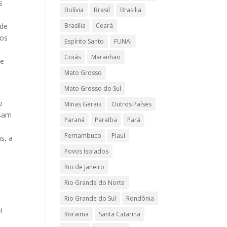
s
Bolívia
Brasil
Brasilia
a
 de
Brasília
Ceará
 os
Espírito Santo
FUNAI
Goiás
Maranhão
de
Mato Grosso
Mato Grosso do Sul
o
Minas Gerais
Outros Países
isam
Paraná
Paraíba
Pará
Pernambuco
Piauí
s, a
Povos Isolados
Rio de Janeiro
Rio Grande do Norte
Rio Grande do Sul
Rondônia
l
Roraima
Santa Catarina