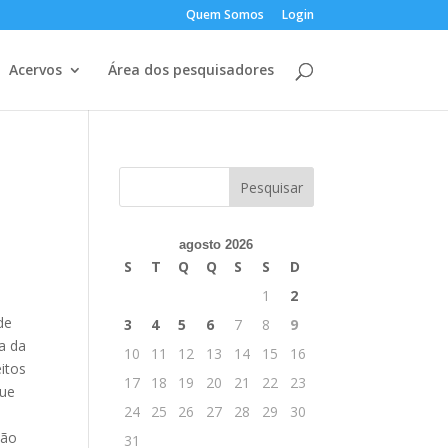
Quem Somos
Login
Acervos
Área dos pesquisadores
agosto 2026
S
T
Q
Q
S
S
D
1
2
de
3
4
5
6
7
8
9
a da
10
11
12
13
14
15
16
itos
17
18
19
20
21
22
23
que
24
25
26
27
28
29
30
são
31