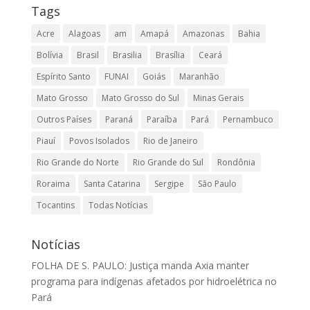
Tags
Acre
Alagoas
am
Amapá
Amazonas
Bahia
Bolívia
Brasil
Brasilia
Brasília
Ceará
Espírito Santo
FUNAI
Goiás
Maranhão
Mato Grosso
Mato Grosso do Sul
Minas Gerais
Outros Países
Paraná
Paraíba
Pará
Pernambuco
Piauí
Povos Isolados
Rio de Janeiro
Rio Grande do Norte
Rio Grande do Sul
Rondônia
Roraima
Santa Catarina
Sergipe
São Paulo
Tocantins
Todas Notícias
Notícias
FOLHA DE S. PAULO: Justiça manda Axia manter
programa para indígenas afetados por hidroelétrica no
Pará