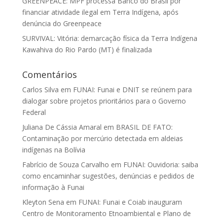
GREENPEACE: MPF processa Banco do Brasil por
financiar atividade ilegal em Terra Indígena, após
denúncia do Greenpeace
SURVIVAL: Vitória: demarcação física da Terra Indígena
Kawahiva do Rio Pardo (MT) é finalizada
Comentários
Carlos Silva
em
FUNAI: Funai e DNIT se reúnem para
dialogar sobre projetos prioritários para o Governo
Federal
Juliana De Cássia Amaral
em
BRASIL DE FATO:
Contaminação por mercúrio detectada em aldeias
indígenas na Bolívia
Fabrício de Souza Carvalho
em
FUNAI: Ouvidoria: saiba
como encaminhar sugestões, denúncias e pedidos de
informação à Funai
Kleyton Sena
em
FUNAI: Funai e Coiab inauguram
Centro de Monitoramento Etnoambiental e Plano de