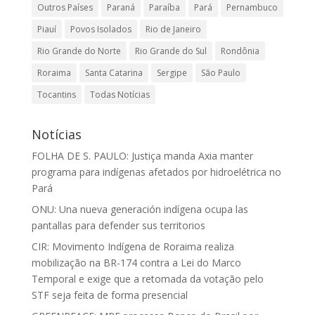
Outros Países
Paraná
Paraíba
Pará
Pernambuco
Piauí
Povos Isolados
Rio de Janeiro
Rio Grande do Norte
Rio Grande do Sul
Rondônia
Roraima
Santa Catarina
Sergipe
São Paulo
Tocantins
Todas Notícias
Notícias
FOLHA DE S. PAULO: Justiça manda Axia manter
programa para indígenas afetados por hidroelétrica no
Pará
ONU: Una nueva generación indígena ocupa las
pantallas para defender sus territorios
CIR: Movimento Indígena de Roraima realiza
mobilização na BR-174 contra a Lei do Marco
Temporal e exige que a retomada da votação pelo
STF seja feita de forma presencial