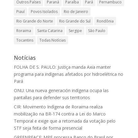
Outros Países
Paraná
Paraíba
Pará
Pernambuco
Piauí
Povos Isolados
Rio de Janeiro
Rio Grande do Norte
Rio Grande do Sul
Rondônia
Roraima
Santa Catarina
Sergipe
São Paulo
Tocantins
Todas Notícias
Notícias
FOLHA DE S. PAULO: Justiça manda Axia manter
programa para indígenas afetados por hidroelétrica no
Pará
ONU: Una nueva generación indígena ocupa las
pantallas para defender sus territorios
CIR: Movimento Indígena de Roraima realiza
mobilização na BR-174 contra a Lei do Marco
Temporal e exige que a retomada da votação pelo
STF seja feita de forma presencial
GREENPEACE: MPF processa Banco do Brasil por