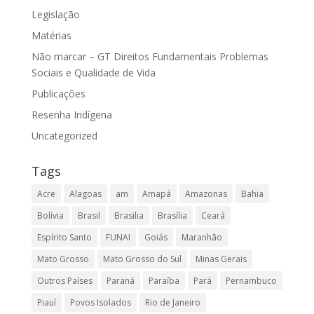
Legislação
Matérias
Não marcar – GT Direitos Fundamentais Problemas
Sociais e Qualidade de Vida
Publicações
Resenha Indígena
Uncategorized
Tags
Acre
Alagoas
am
Amapá
Amazonas
Bahia
Bolívia
Brasil
Brasilia
Brasília
Ceará
Espírito Santo
FUNAI
Goiás
Maranhão
Mato Grosso
Mato Grosso do Sul
Minas Gerais
Outros Países
Paraná
Paraíba
Pará
Pernambuco
Piauí
Povos Isolados
Rio de Janeiro