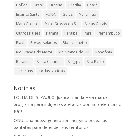
Bolívia
Brasil
Brasilia
Brasília
Ceará
Espírito Santo
FUNAI
Goiás
Maranhão
Mato Grosso
Mato Grosso do Sul
Minas Gerais
Outros Países
Paraná
Paraíba
Pará
Pernambuco
Piauí
Povos Isolados
Rio de Janeiro
Rio Grande do Norte
Rio Grande do Sul
Rondônia
Roraima
Santa Catarina
Sergipe
São Paulo
Tocantins
Todas Notícias
Notícias
FOLHA DE S. PAULO: Justiça manda Axia manter
programa para indígenas afetados por hidroelétrica no
Pará
ONU: Una nueva generación indígena ocupa las
pantallas para defender sus territorios