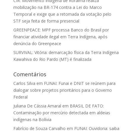
CIR: Movimento Indígena de Roraima realiza
mobilização na BR-174 contra a Lei do Marco
Temporal e exige que a retomada da votação pelo
STF seja feita de forma presencial
GREENPEACE: MPF processa Banco do Brasil por
financiar atividade ilegal em Terra Indígena, após
denúncia do Greenpeace
SURVIVAL: Vitória: demarcação física da Terra Indígena
Kawahiva do Rio Pardo (MT) é finalizada
Comentários
Carlos Silva
em
FUNAI: Funai e DNIT se reúnem para
dialogar sobre projetos prioritários para o Governo
Federal
Juliana De Cássia Amaral
em
BRASIL DE FATO:
Contaminação por mercúrio detectada em aldeias
indígenas na Bolívia
Fabrício de Souza Carvalho
em
FUNAI: Ouvidoria: saiba