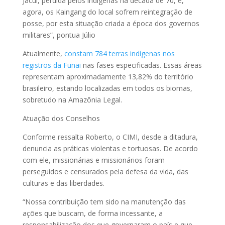
Jacuí, perdida pelos indígenas na década de 70, e,
agora, os Kaingang do local sofrem reintegração de
posse, por esta situação criada a época dos governos
militares”, pontua Júlio
Atualmente,
constam 784 terras indígenas nos
registros da Funai
nas fases especificadas. Essas áreas
representam aproximadamente 13,82% do território
brasileiro, estando localizadas em todos os biomas,
sobretudo na Amazônia Legal.
Atuação dos Conselhos
Conforme ressalta Roberto, o CIMI, desde a ditadura,
denuncia as práticas violentas e tortuosas. De acordo
com ele, missionárias e missionários foram
perseguidos e censurados pela defesa da vida, das
culturas e das liberdades.
“Nossa contribuição tem sido na manutenção das
ações que buscam, de forma incessante, a
responsabilização dos que governaram o país e que