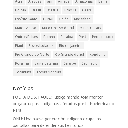
Acre
Alagoas
am
Amapá
Amazonas
Bahia
Bolívia
Brasil
Brasilia
Brasília
Ceará
Espírito Santo
FUNAI
Goiás
Maranhão
Mato Grosso
Mato Grosso do Sul
Minas Gerais
Outros Países
Paraná
Paraíba
Pará
Pernambuco
Piauí
Povos Isolados
Rio de Janeiro
Rio Grande do Norte
Rio Grande do Sul
Rondônia
Roraima
Santa Catarina
Sergipe
São Paulo
Tocantins
Todas Notícias
Notícias
FOLHA DE S. PAULO: Justiça manda Axia manter
programa para indígenas afetados por hidroelétrica no
Pará
ONU: Una nueva generación indígena ocupa las
pantallas para defender sus territorios