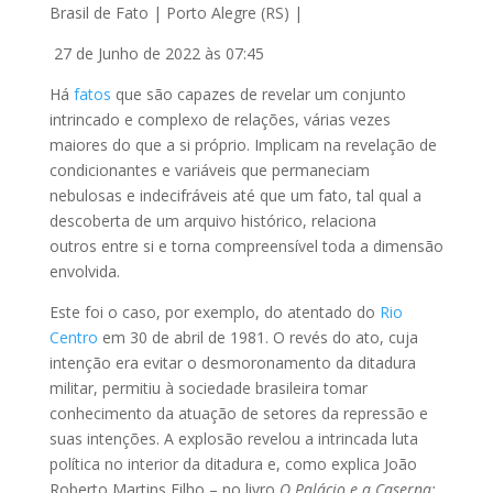
Brasil de Fato | Porto Alegre (RS) |
27 de Junho de 2022 às 07:45
Há
fatos
que são capazes de revelar um conjunto
intrincado e complexo de relações, várias vezes
maiores do que a si próprio. Implicam na revelação de
condicionantes e variáveis que permaneciam
nebulosas e indecifráveis até que um fato, tal qual a
descoberta de um arquivo histórico, relaciona
outros entre si e torna compreensível toda a dimensão
envolvida.
Este foi o caso, por exemplo, do atentado do
Rio
Centro
em 30 de abril de 1981. O revés do ato, cuja
intenção era evitar o desmoronamento da ditadura
militar, permitiu à sociedade brasileira tomar
conhecimento da atuação de setores da repressão e
suas intenções. A explosão revelou a intrincada luta
política no interior da ditadura e, como explica João
Roberto Martins Filho – no livro
O Palácio e a Caserna: