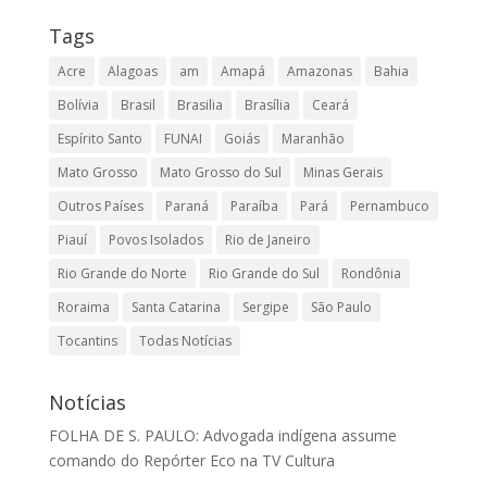
Tags
Acre
Alagoas
am
Amapá
Amazonas
Bahia
Bolívia
Brasil
Brasilia
Brasília
Ceará
Espírito Santo
FUNAI
Goiás
Maranhão
Mato Grosso
Mato Grosso do Sul
Minas Gerais
Outros Países
Paraná
Paraíba
Pará
Pernambuco
Piauí
Povos Isolados
Rio de Janeiro
Rio Grande do Norte
Rio Grande do Sul
Rondônia
Roraima
Santa Catarina
Sergipe
São Paulo
Tocantins
Todas Notícias
Notícias
FOLHA DE S. PAULO: Advogada indígena assume
comando do Repórter Eco na TV Cultura