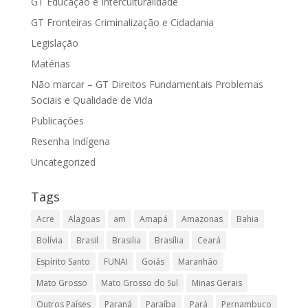
GT Educação e Interculturalidade
GT Fronteiras Criminalização e Cidadania
Legislação
Matérias
Não marcar – GT Direitos Fundamentais Problemas
Sociais e Qualidade de Vida
Publicações
Resenha Indígena
Uncategorized
Tags
Acre
Alagoas
am
Amapá
Amazonas
Bahia
Bolívia
Brasil
Brasilia
Brasília
Ceará
Espírito Santo
FUNAI
Goiás
Maranhão
Mato Grosso
Mato Grosso do Sul
Minas Gerais
Outros Países
Paraná
Paraíba
Pará
Pernambuco