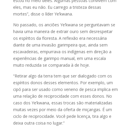
estou no meio deles. Algumas pessoas convivem com
eles, mas eu não. Eu carrego a tristeza dessas
mortes”, disse o líder Ye’kwana.
No passado, os anciões Ye’kwana se perguntavam se
havia uma maneira de extrair ouro sem desrespeitar
os espíritos da floresta. A reflexão era necessária
diante de uma invasão garimpeira que, ainda sem
escavadeiras, empurrava os indígenas em direção a
experiências de garimpo manual, em uma escala
muito reduzida se comparada à de hoje.
“Retirar algo da terra tem que ser dialogado com os
espíritos donos desses elementos. Por exemplo, um
cipó para ser usado como veneno de pesca implica em
uma relação de reciprocidade com esses donos. No
caso dos Ye’kwana, essas trocas são materializadas
muitas vezes por meio da oferta de miçangas. É um
ciclo de reciprocidade. Você pede licença, tira algo e
deixa outra coisa no lugar.”