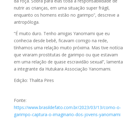
da roça. Sobra para elas toda a responsabilidade de
nutrir as crianças, em uma situação super frágil,
enquanto os homens estão no garimpo”, descreve a
antropóloga.
“É muito duro. Tenho amigas Yanomami que eu
conhecia desde bebê, ficavam comigo na rede,
tínhamos uma relação muito próxima. Mas tive notícia
que viraram prostitutas de garimpo ou que estavam
em uma relação de quase escravidão sexual”, lamenta
a integrante da Hutukara Associação Yanomami.
Edição: Thalita Pires
Fonte:
https://www.brasildefato.com.br/2023/03/13/como-o-
garimpo-captura-o-imaginario-dos-jovens-yanomami