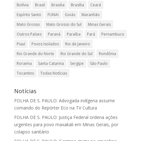
Bolívia
Brasil
Brasilia
Brasília
Ceará
Espírito Santo
FUNAI
Goiás
Maranhão
Mato Grosso
Mato Grosso do Sul
Minas Gerais
Outros Países
Paraná
Paraíba
Pará
Pernambuco
Piauí
Povos Isolados
Rio de Janeiro
Rio Grande do Norte
Rio Grande do Sul
Rondônia
Roraima
Santa Catarina
Sergipe
São Paulo
Tocantins
Todas Notícias
Notícias
FOLHA DE S. PAULO: Advogada indígena assume
comando do Repórter Eco na TV Cultura
FOLHA DE S. PAULO: Justiça Federal ordena ações
urgentes para povo maxakali em Minas Gerais, por
colapso sanitário