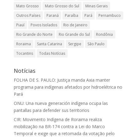
Mato Grosso
Mato Grosso do Sul
Minas Gerais
Outros Países
Paraná
Paraíba
Pará
Pernambuco
Piauí
Povos Isolados
Rio de Janeiro
Rio Grande do Norte
Rio Grande do Sul
Rondônia
Roraima
Santa Catarina
Sergipe
São Paulo
Tocantins
Todas Notícias
Notícias
FOLHA DE S. PAULO: Justiça manda Axia manter
programa para indígenas afetados por hidroelétrica no
Pará
ONU: Una nueva generación indígena ocupa las
pantallas para defender sus territorios
CIR: Movimento Indígena de Roraima realiza
mobilização na BR-174 contra a Lei do Marco
Temporal e exige que a retomada da votação pelo