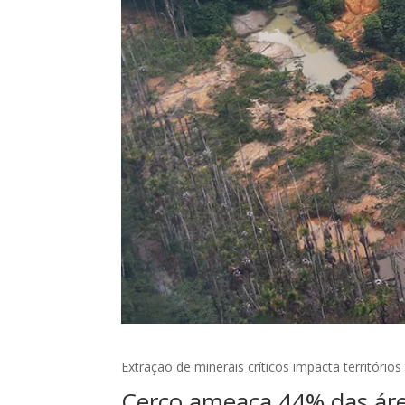
Extração de minerais críticos impacta território
Cerco ameaça 44% das áre