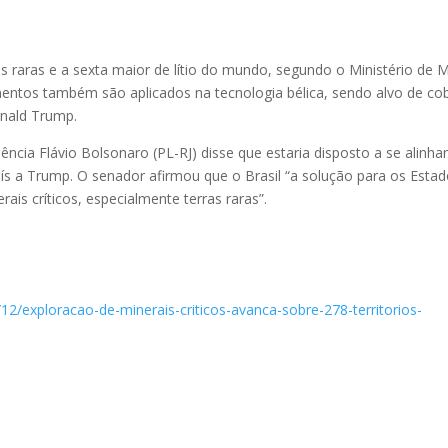
as raras e a sexta maior de lítio do mundo, segundo o Ministério de 
ementos também são aplicados na tecnologia bélica, sendo alvo de co
onald Trump.
ncia Flávio Bolsonaro (PL-RJ) disse que estaria disposto a se alinha
aís a Trump. O senador afirmou que o Brasil “a solução para os Esta
is críticos, especialmente terras raras”.
12/exploracao-de-minerais-criticos-avanca-sobre-278-territorios-