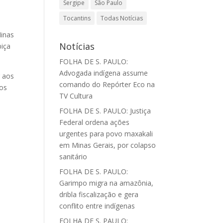
Sergipe
São Paulo
Tocantins
Todas Notícias
Minas
Notícias
biça
FOLHA DE S. PAULO:
Advogada indígena assume
r aos
comando do Repórter Eco na
dos
TV Cultura
FOLHA DE S. PAULO: Justiça
Federal ordena ações
urgentes para povo maxakali
em Minas Gerais, por colapso
sanitário
FOLHA DE S. PAULO:
Garimpo migra na amazônia,
dribla fiscalização e gera
conflito entre indígenas
FOLHA DE S. PAULO: