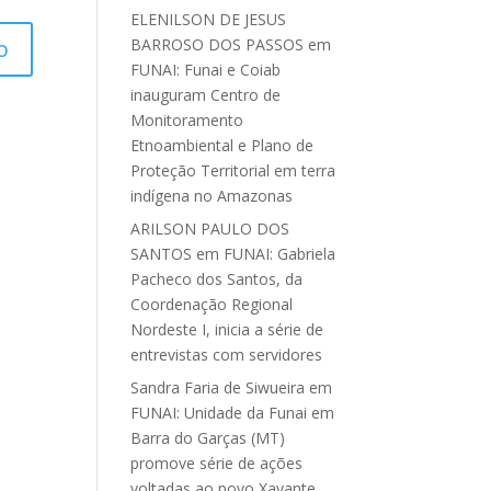
ELENILSON DE JESUS
BARROSO DOS PASSOS
em
FUNAI: Funai e Coiab
inauguram Centro de
Monitoramento
Etnoambiental e Plano de
Proteção Territorial em terra
indígena no Amazonas
ARILSON PAULO DOS
SANTOS
em
FUNAI: Gabriela
Pacheco dos Santos, da
Coordenação Regional
Nordeste I, inicia a série de
entrevistas com servidores
Sandra Faria de Siwueira
em
FUNAI: Unidade da Funai em
Barra do Garças (MT)
promove série de ações
voltadas ao povo Xavante