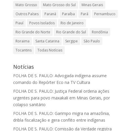
Mato Grosso
Mato Grosso do Sul
Minas Gerais
Outros Países
Paraná
Paraíba
Pará
Pernambuco
Piauí
Povos Isolados
Rio de Janeiro
Rio Grande do Norte
Rio Grande do Sul
Rondônia
Roraima
Santa Catarina
Sergipe
São Paulo
Tocantins
Todas Notícias
Notícias
FOLHA DE S. PAULO: Advogada indígena assume
comando do Repórter Eco na TV Cultura
FOLHA DE S. PAULO: Justiça Federal ordena ações
urgentes para povo maxakali em Minas Gerais, por
colapso sanitário
FOLHA DE S. PAULO: Garimpo migra na amazônia,
dribla fiscalização e gera conflito entre indígenas
FOLHA DE S. PAULO: Comissão da Verdade registra