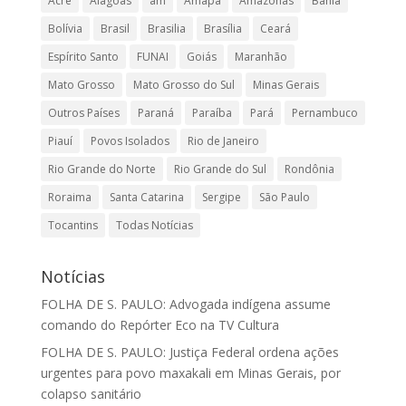
Acre
Alagoas
am
Amapá
Amazonas
Bahia
Bolívia
Brasil
Brasilia
Brasília
Ceará
Espírito Santo
FUNAI
Goiás
Maranhão
Mato Grosso
Mato Grosso do Sul
Minas Gerais
Outros Países
Paraná
Paraíba
Pará
Pernambuco
Piauí
Povos Isolados
Rio de Janeiro
Rio Grande do Norte
Rio Grande do Sul
Rondônia
Roraima
Santa Catarina
Sergipe
São Paulo
Tocantins
Todas Notícias
Notícias
FOLHA DE S. PAULO: Advogada indígena assume
comando do Repórter Eco na TV Cultura
FOLHA DE S. PAULO: Justiça Federal ordena ações
urgentes para povo maxakali em Minas Gerais, por
colapso sanitário