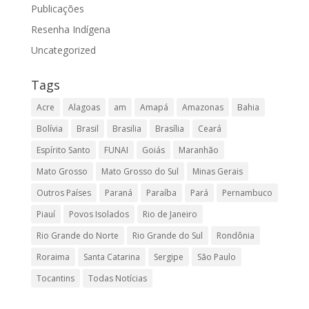
Publicações
Resenha Indígena
Uncategorized
Tags
Acre
Alagoas
am
Amapá
Amazonas
Bahia
Bolívia
Brasil
Brasilia
Brasília
Ceará
Espírito Santo
FUNAI
Goiás
Maranhão
Mato Grosso
Mato Grosso do Sul
Minas Gerais
Outros Países
Paraná
Paraíba
Pará
Pernambuco
Piauí
Povos Isolados
Rio de Janeiro
Rio Grande do Norte
Rio Grande do Sul
Rondônia
Roraima
Santa Catarina
Sergipe
São Paulo
Tocantins
Todas Notícias