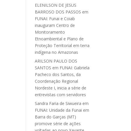
ELENILSON DE JESUS
BARROSO DOS PASSOS
em
FUNAI: Funai e Coiab
inauguram Centro de
Monitoramento
Etnoambiental e Plano de
Proteção Territorial em terra
indígena no Amazonas
ARILSON PAULO DOS
SANTOS
em
FUNAI: Gabriela
Pacheco dos Santos, da
Coordenação Regional
Nordeste I, inicia a série de
entrevistas com servidores
Sandra Faria de Siwueira
em
FUNAI: Unidade da Funai em
Barra do Garças (MT)
promove série de ações
voltadas ao povo Xavante