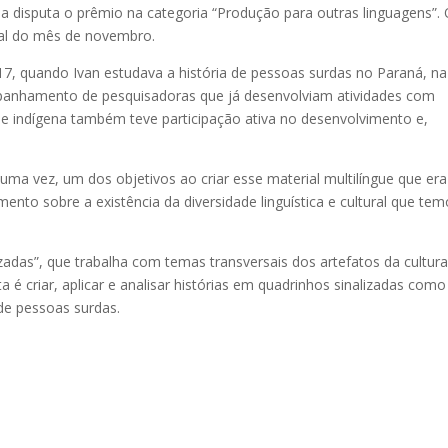
ia disputa o prêmio na categoria “Produção para outras linguagens”.
nal do mês de novembro.
, quando Ivan estudava a história de pessoas surdas no Paraná, na
ompanhamento de pesquisadoras que já desenvolviam atividades com
ade indígena também teve participação ativa no desenvolvimento e,
s uma vez, um dos objetivos ao criar esse material multilíngue que era
nto sobre a existência da diversidade linguística e cultural que te
izadas”, que trabalha com temas transversais dos artefatos da cultur
sta é criar, aplicar e analisar histórias em quadrinhos sinalizadas com
 de pessoas surdas.