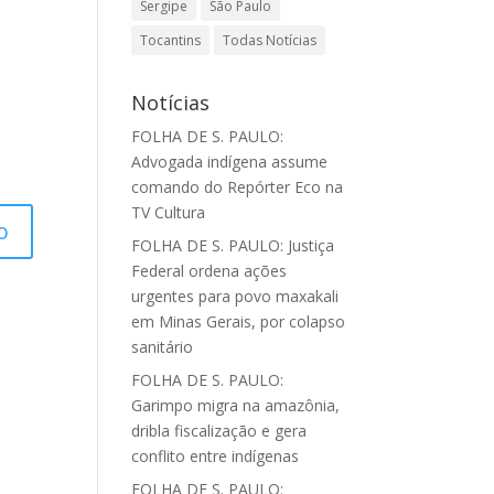
Sergipe
São Paulo
Tocantins
Todas Notícias
Notícias
FOLHA DE S. PAULO:
Advogada indígena assume
comando do Repórter Eco na
TV Cultura
FOLHA DE S. PAULO: Justiça
Federal ordena ações
urgentes para povo maxakali
em Minas Gerais, por colapso
sanitário
FOLHA DE S. PAULO:
Garimpo migra na amazônia,
dribla fiscalização e gera
conflito entre indígenas
FOLHA DE S. PAULO: