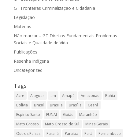
GT Fronteiras Criminalização e Cidadania
Legislação
Matérias
Não marcar – GT Direitos Fundamentais Problemas
Sociais e Qualidade de Vida
Publicações
Resenha Indígena
Uncategorized
Tags
Acre
Alagoas
am
Amapá
Amazonas
Bahia
Bolívia
Brasil
Brasilia
Brasília
Ceará
Espírito Santo
FUNAI
Goiás
Maranhão
Mato Grosso
Mato Grosso do Sul
Minas Gerais
Outros Países
Paraná
Paraíba
Pará
Pernambuco