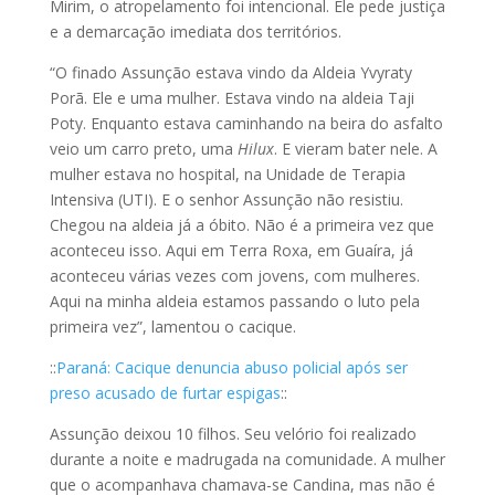
Mirim, o atropelamento foi intencional. Ele pede justiça
e a demarcação imediata dos territórios.
“O finado Assunção estava vindo da Aldeia Yvyraty
Porã. Ele e uma mulher. Estava vindo na aldeia Taji
Poty. Enquanto estava caminhando na beira do asfalto
veio um carro preto, uma
Hilux
. E vieram bater nele. A
mulher estava no hospital, na Unidade de Terapia
Intensiva (UTI). E o senhor Assunção não resistiu.
Chegou na aldeia já a óbito. Não é a primeira vez que
aconteceu isso. Aqui em Terra Roxa, em Guaíra, já
aconteceu várias vezes com jovens, com mulheres.
Aqui na minha aldeia estamos passando o luto pela
primeira vez”, lamentou o cacique.
::
Paraná: Cacique denuncia abuso policial após ser
preso acusado de furtar espigas
::
Assunção deixou 10 filhos. Seu velório foi realizado
durante a noite e madrugada na comunidade. A mulher
que o acompanhava chamava-se Candina, mas não é