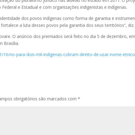
fetivação do pluralismo jurídico nas aldeias no estado em 2011. O pro
o Federal e Estadual e com organizações indigenistas e indígenas.
 identidade dos povos indígenas como forma de garantia e instrume
 fortalece a luta desses povos pela garantia dos seus territórios”, diz.
novare. O anúncio dos premiados será feito no dia 5 de dezembro, e
 Brasília.
1/16/no-para-dois-mil-indigenas-cobram-direito-de-usar-nome-etnico
ampos obrigatórios são marcados com
*