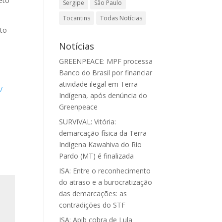
jeto
Sergipe
São Paulo
Tocantins
Todas Notícias
nto
Notícias
m
GREENPEACE: MPF processa
Banco do Brasil por financiar
atividade ilegal em Terra
/
Indígena, após denúncia do
Greenpeace
SURVIVAL: Vitória:
demarcação física da Terra
Indígena Kawahiva do Rio
Pardo (MT) é finalizada
ISA: Entre o reconhecimento
do atraso e a burocratização
das demarcações: as
contradições do STF
ISA: Apib cobra de Lula