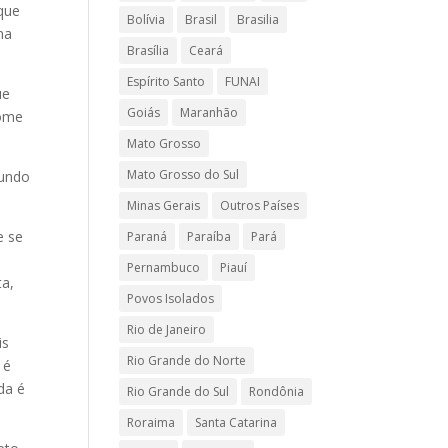
que
Bolívia
Brasil
Brasilia
na
Brasília
Ceará
Espírito Santo
FUNAI
ue
Goiás
Maranhão
nome
Mato Grosso
Mato Grosso do Sul
mundo
Minas Gerais
Outros Países
e se
Paraná
Paraíba
Pará
Pernambuco
Piauí
ta,
Povos Isolados
Rio de Janeiro
is
Rio Grande do Norte
 é
da é
Rio Grande do Sul
Rondônia
Roraima
Santa Catarina