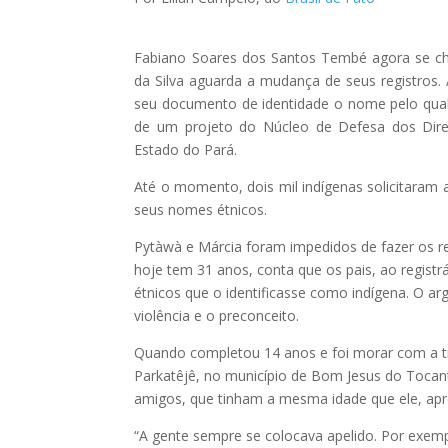
Fabiano Soares dos Santos Tembé agora se ch
da Silva aguarda a mudança de seus registros. 
seu documento de identidade o nome pelo qual
de um projeto do Núcleo de Defesa dos Dire
Estado do Pará.
Até o momento, dois mil indígenas solicitaram
seus nomes étnicos.
Pytàwà e Márcia foram impedidos de fazer os r
hoje tem 31 anos, conta que os pais, ao regist
étnicos que o identificasse como indígena. O arg
violência e o preconceito.
Quando completou 14 anos e foi morar com a ti
Parkatêjê, no município de Bom Jesus do Tocan
amigos, que tinham a mesma idade que ele, a
“A gente sempre se colocava apelido. Por exem