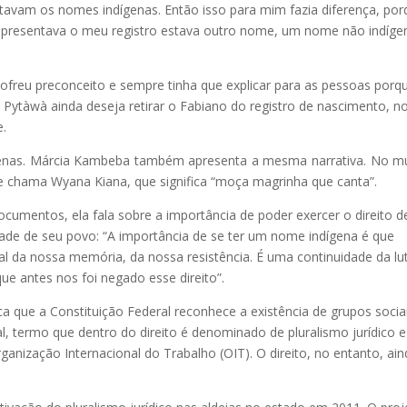
avam os nomes indígenas. Então isso para mim fazia diferença, por
presentava o meu registro estava outro nome, um nome não indíge
sofreu preconceito e sempre tinha que explicar para as pessoas porq
. Pytàwà ainda deseja retirar o Fabiano do registro de nascimento, 
e.
dígenas. Márcia Kambeba também apresenta a mesma narrativa. No 
 se chama Wyana Kiana, que significa “moça magrinha que canta”.
cumentos, ela fala sobre a importância de poder exercer o direito d
idade de seu povo: “A importância de se ter um nome indígena é que
l da nossa memória, da nossa resistência. É uma continuidade da lu
e antes nos foi negado esse direito”.
a que a Constituição Federal reconhece a existência de grupos socia
l, termo que dentro do direito é denominado de pluralismo jurídico e
ização Internacional do Trabalho (OIT). O direito, no entanto, ain