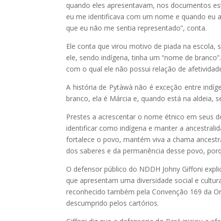
quando eles apresentavam, nos documentos est
eu me identificava com um nome e quando eu a
que eu não me sentia representado”, conta.
Ele conta que virou motivo de piada na escola, 
ele, sendo indígena, tinha um “nome de branco”
com o qual ele não possui relação de afetividad
A história de Pytàwà não é exceção entre in
branco, ela é Márcia e, quando está na aldeia,
Prestes a acrescentar o nome étnico em seus do
identificar como indígena e manter a ancestral
fortalece o povo, mantém viva a chama ancestra
dos saberes e da permanência desse povo, porqu
O defensor público do NDDH Johny Giffoni explic
que apresentam uma diversidade social e cultura
reconhecido também pela Convenção 169 da Organ
descumprido pelos cartórios.