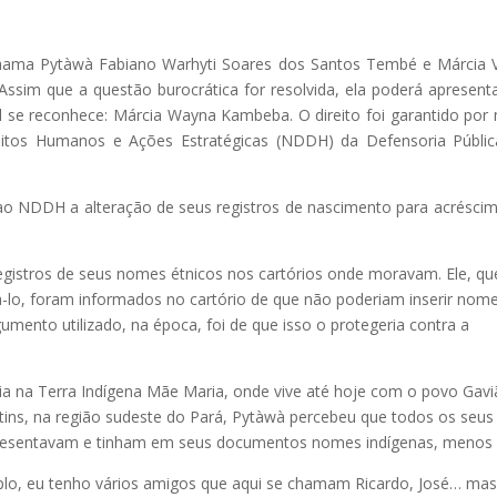
ama Pytàwà Fabiano Warhyti Soares dos Santos Tembé e Márcia V
Assim que a questão burocrática for resolvida, ela poderá apresent
 se reconhece: Márcia Wayna Kambeba. O direito foi garantido por
itos Humanos e Ações Estratégicas (NDDH) da Defensoria Públi
 ao NDDH a alteração de seus registros de nascimento para acrésci
egistros de seus nomes étnicos nos cartórios onde moravam. Ele, qu
rá-lo, foram informados no cartório de que não poderiam inserir nom
umento utilizado, na época, foi de que isso o protegeria contra a
a na Terra Indígena Mãe Maria, onde vive até hoje com o povo Gav
tins, na região sudeste do Pará, Pytàwà percebeu que todos os seus
presentavam e tinham em seus documentos nomes indígenas, menos 
plo, eu tenho vários amigos que aqui se chamam Ricardo, José… ma