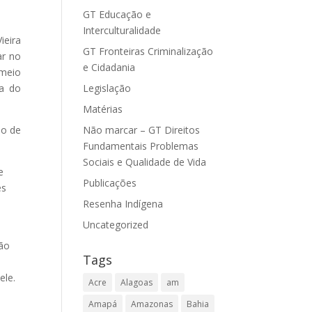
GT Educação e
Interculturalidade
ieira
GT Fronteiras Criminalização
ar no
e Cidadania
 meio
ca do
Legislação
Matérias
mo de
Não marcar – GT Direitos
Fundamentais Problemas
Sociais e Qualidade de Vida
e
Publicações
es
Resenha Indígena
Uncategorized
ião
Tags
ele.
Acre
Alagoas
am
s
Amapá
Amazonas
Bahia