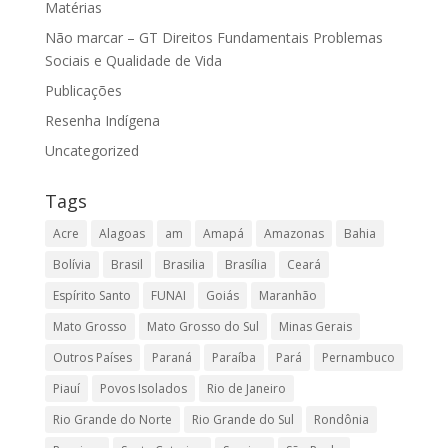
Matérias
Não marcar – GT Direitos Fundamentais Problemas
Sociais e Qualidade de Vida
Publicações
Resenha Indígena
Uncategorized
Tags
Acre
Alagoas
am
Amapá
Amazonas
Bahia
Bolívia
Brasil
Brasilia
Brasília
Ceará
Espírito Santo
FUNAI
Goiás
Maranhão
Mato Grosso
Mato Grosso do Sul
Minas Gerais
Outros Países
Paraná
Paraíba
Pará
Pernambuco
Piauí
Povos Isolados
Rio de Janeiro
Rio Grande do Norte
Rio Grande do Sul
Rondônia