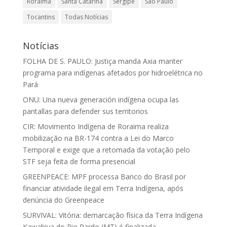
Roraima
Santa Catarina
Sergipe
São Paulo
Tocantins
Todas Notícias
Notícias
FOLHA DE S. PAULO: Justiça manda Axia manter
programa para indígenas afetados por hidroelétrica no
Pará
ONU: Una nueva generación indígena ocupa las
pantallas para defender sus territorios
CIR: Movimento Indígena de Roraima realiza
mobilização na BR-174 contra a Lei do Marco
Temporal e exige que a retomada da votação pelo
STF seja feita de forma presencial
GREENPEACE: MPF processa Banco do Brasil por
financiar atividade ilegal em Terra Indígena, após
denúncia do Greenpeace
SURVIVAL: Vitória: demarcação física da Terra Indígena
Kawahiva do Rio Pardo (MT) é finalizada