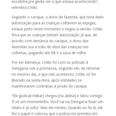
escolinha pra gente ver o que estava acontecendo”,
relembra Crídio.
Segundo o cacique, o dono da fazenda, que teria dado
autorização para as crianças colherem as espigas,
estava junto neste momento e negou a versão. Crídio
frisa que as crianças tinham autorização já que, de
acordo com denúncia do cacique, o dono das
fazendas usa a mão de obra das crianças nas
colheitas, pagando até R$ 5 a saca de milho.
Por ser liderança, Crídio foi com os policiais à
Delegacia sob a promessa, segundo ele, de retornar
no mesmo dia, o que não aconteceu. Crídio só foi
liberado na sexta-feira, após entidades se
manifestarem contrárias à prisão do cacique.
“Ele [policial militar] chegou [na aldeia] e falou comigo:
‘É só um momentinho. Você vai na Delegacia fazer um
relato e já volta’. Mas ele mentiu. Quando eu fui lá, ele
fez o papel e colocou que a polícia me prendeu em