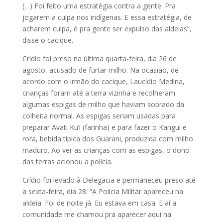
(…) Foi feito uma estratégia contra a gente. Pra
jogarem a culpa nos indígenas. E essa estratégia, de
acharem culpa, é pra gente ser expulso das aldeias”,
disse o cacique.
Crídio foi preso na última quarta-feira, dia 26 de
agosto, acusado de furtar milho. Na ocasião, de
acordo com o irmão do cacique, Laucídio Medina,
crianças foram até a terra vizinha e recolheram
algumas espigas de milho que haviam sobrado da
colheita normal. As espigas seriam usadas para
preparar Avati Ku’i (farinha) e para fazer o Kangui e
rora, bebida típica dos Guarani, produzida com milho
maduro. Ao ver as crianças com as espigas, o dono
das terras acionou a polícia.
Crídio foi levado à Delegacia e permaneceu preso até
a sexta-feira, dia 28. “A Polícia Militar apareceu na
aldeia. Foi de noite já. Eu estava em casa. E aí a
comunidade me chamou pra aparecer aqui na