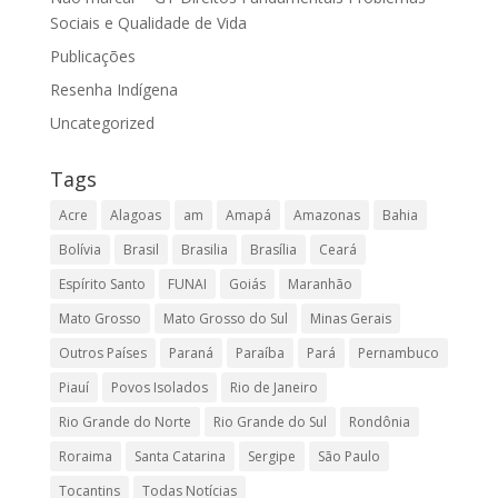
Sociais e Qualidade de Vida
Publicações
Resenha Indígena
Uncategorized
Tags
Acre
Alagoas
am
Amapá
Amazonas
Bahia
Bolívia
Brasil
Brasilia
Brasília
Ceará
Espírito Santo
FUNAI
Goiás
Maranhão
Mato Grosso
Mato Grosso do Sul
Minas Gerais
Outros Países
Paraná
Paraíba
Pará
Pernambuco
Piauí
Povos Isolados
Rio de Janeiro
Rio Grande do Norte
Rio Grande do Sul
Rondônia
Roraima
Santa Catarina
Sergipe
São Paulo
Tocantins
Todas Notícias