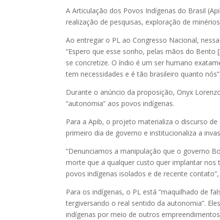
A Articulação dos Povos Indígenas do Brasil (Ap
realização de pesquisas, exploração de minérios 
Ao entregar o PL ao Congresso Nacional, nessa q
“Espero que esse sonho, pelas mãos do Bento [A
se concretize. O índio é um ser humano exatam
tem necessidades e é tão brasileiro quanto nós”
Durante o anúncio da proposição, Onyx Lorenzon
“autonomia” aos povos indígenas.
Para a Apib, o projeto materializa o discurso 
primeiro dia de governo e institucionaliza a inva
“Denunciamos a manipulação que o governo Bol
morte que a qualquer custo quer implantar nos t
povos indígenas isolados e de recente contato”, 
Para os indígenas, o PL está “maquilhado de fa
tergiversando o real sentido da autonomia”. El
indígenas por meio de outros empreendimentos 