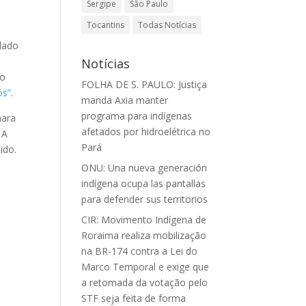
Sergipe
São Paulo
Tocantins
Todas Notícias
olado
Notícias
ao
FOLHA DE S. PAULO: Justiça
ós”
.
manda Axia manter
programa para indígenas
mara
afetados por hidroelétrica no
A
Pará
ido.
ONU: Una nueva generación
indígena ocupa las pantallas
para defender sus territorios
CIR: Movimento Indígena de
Roraima realiza mobilização
na BR-174 contra a Lei do
Marco Temporal e exige que
a retomada da votação pelo
STF seja feita de forma