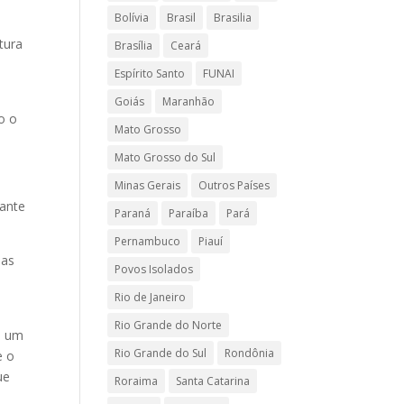
Bolívia
Brasil
Brasilia
tura
Brasília
Ceará
Espírito Santo
FUNAI
Goiás
Maranhão
mo o
Mato Grosso
Mato Grosso do Sul
Minas Gerais
Outros Países
iante
Paraná
Paraíba
Pará
Pernambuco
Piauí
das
Povos Isolados
Rio de Janeiro
Rio Grande do Norte
é um
Rio Grande do Sul
Rondônia
e o
ue
Roraima
Santa Catarina