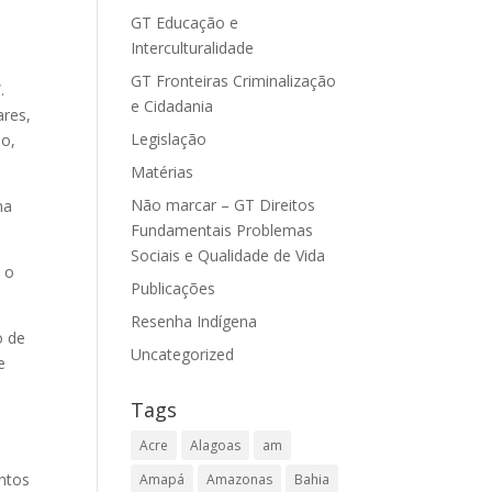
GT Educação e
Interculturalidade
GT Fronteiras Criminalização
.
e Cidadania
ares,
Legislação
jo,
Matérias
Não marcar – GT Direitos
ma
Fundamentais Problemas
Sociais e Qualidade de Vida
e o
Publicações
Resenha Indígena
o de
Uncategorized
e
Tags
Acre
Alagoas
am
ntos
Amapá
Amazonas
Bahia