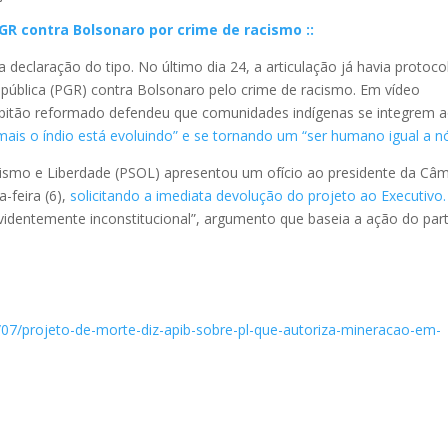
PGR contra Bolsonaro por crime de racismo ::
declaração do tipo. No último dia 24, a articulação já havia protoc
pública (PGR) contra Bolsonaro pelo crime de racismo. Em vídeo
 capitão reformado defendeu que comunidades indígenas se integrem 
ais o índio está evoluindo” e se tornando um “ser humano igual a n
lismo e Liberdade (PSOL) apresentou um ofício ao presidente da Câ
-feira (6),
solicitando a imediata devolução do projeto ao Executivo.
identemente inconstitucional”, argumento que baseia a ação do part
/07/projeto-de-morte-diz-apib-sobre-pl-que-autoriza-mineracao-em-