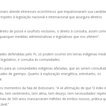
lsonaro atende interesses econômicos que impulsionaram sua candida
espeito à legislação nacional e internacional que assegura direitos
 direito de posse e usufruto exclusivo, o direito à consulta, assim co
quaisquer medidas administrativas e legislativas que nos afetem”.
dades defendidas pelo PL só podem ocorrer em terras indígenas med
legislativo, e consulta às comunidades.
to para as comunidades indígenas afetadas, que ao serem consulta
dades de garimpo. Quanto à exploração energética, entretanto, os
e.
os momentos da fala de Bolsonaro. “A vil afirmação de que ‘O índio 
o, tem sentimento, tem alma, tem desejo, tem necessidades’ repet
mais de 500 anos massacraram milhões de irmãos nossos, prática q
çável.”