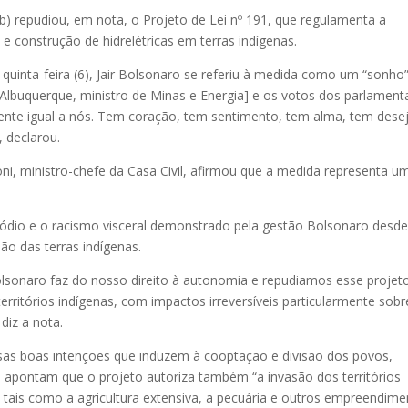
ib) repudiou, em nota, o Projeto de Lei nº 191, que regulamenta a
e construção de hidrelétricas em terras indígenas.
uinta-feira (6), Jair Bolsonaro se referiu à medida como um “sonho”
lbuquerque, ministro de Minas e Energia] e os votos dos parlament
ente igual a nós. Tem coração, tem sentimento, tem alma, tem dese
, declarou.
i, ministro-chefe da Casa Civil, afirmou que a medida representa u
de ódio e o racismo visceral demonstrado pela gestão Bolsonaro desd
são das terras indígenas.
sonaro faz do nosso direito à autonomia e repudiamos esse projet
erritórios indígenas, com impactos irreversíveis particularmente sobr
diz a nota.
lsas boas intenções que induzem à cooptação e divisão dos povos,
es apontam que o projeto autoriza também “a invasão dos territórios
tais como a agricultura extensiva, a pecuária e outros empreendime