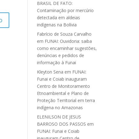
BRASIL DE FATO:
Contaminação por mercúrio
detectada em aldeias
indígenas na Bolívia
Fabrício de Souza Carvalho
em
FUNAI: Ouvidoria: saiba
como encaminhar sugestões,
denúncias e pedidos de
informação à Funai
Kleyton Sena
em
FUNAI:
Funai e Coiab inauguram
Centro de Monitoramento
Etnoambiental e Plano de
Proteção Territorial em terra
indígena no Amazonas
ELENILSON DE JESUS
BARROSO DOS PASSOS
em
FUNAI: Funai e Coiab
inauguram Centro de