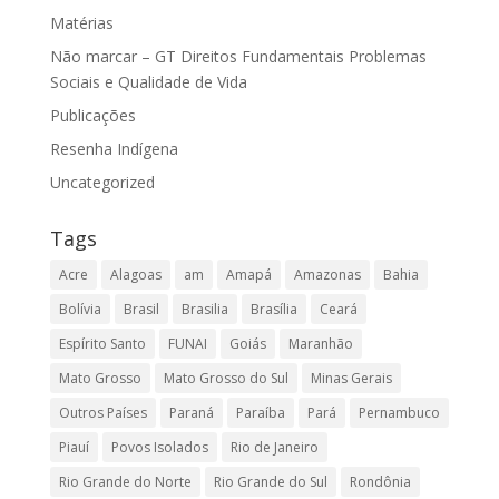
Matérias
Não marcar – GT Direitos Fundamentais Problemas
Sociais e Qualidade de Vida
Publicações
Resenha Indígena
Uncategorized
Tags
Acre
Alagoas
am
Amapá
Amazonas
Bahia
Bolívia
Brasil
Brasilia
Brasília
Ceará
Espírito Santo
FUNAI
Goiás
Maranhão
Mato Grosso
Mato Grosso do Sul
Minas Gerais
Outros Países
Paraná
Paraíba
Pará
Pernambuco
Piauí
Povos Isolados
Rio de Janeiro
Rio Grande do Norte
Rio Grande do Sul
Rondônia