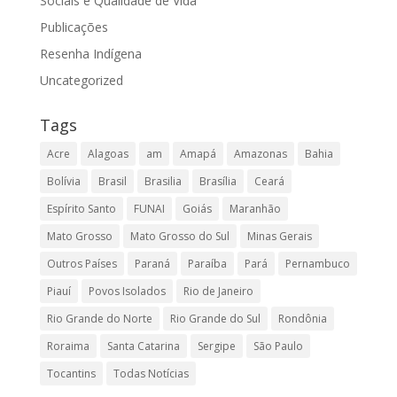
Sociais e Qualidade de Vida
Publicações
Resenha Indígena
Uncategorized
Tags
Acre
Alagoas
am
Amapá
Amazonas
Bahia
Bolívia
Brasil
Brasilia
Brasília
Ceará
Espírito Santo
FUNAI
Goiás
Maranhão
Mato Grosso
Mato Grosso do Sul
Minas Gerais
Outros Países
Paraná
Paraíba
Pará
Pernambuco
Piauí
Povos Isolados
Rio de Janeiro
Rio Grande do Norte
Rio Grande do Sul
Rondônia
Roraima
Santa Catarina
Sergipe
São Paulo
Tocantins
Todas Notícias