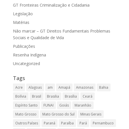
GT Fronteiras Criminalização e Cidadania
Legislação
Matérias
Não marcar – GT Direitos Fundamentais Problemas
Sociais e Qualidade de Vida
Publicações
Resenha Indígena
Uncategorized
Tags
Acre
Alagoas
am
Amapá
Amazonas
Bahia
Bolívia
Brasil
Brasilia
Brasília
Ceará
Espírito Santo
FUNAI
Goiás
Maranhão
Mato Grosso
Mato Grosso do Sul
Minas Gerais
Outros Países
Paraná
Paraíba
Pará
Pernambuco