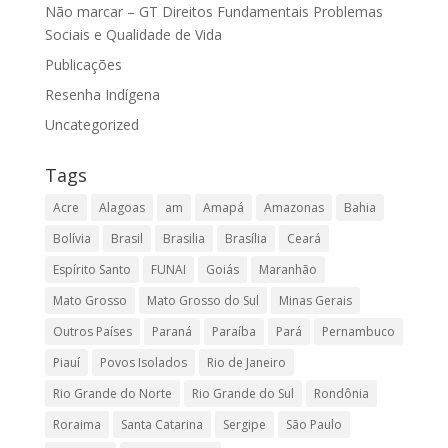
Não marcar – GT Direitos Fundamentais Problemas
Sociais e Qualidade de Vida
Publicações
Resenha Indígena
Uncategorized
Tags
Acre
Alagoas
am
Amapá
Amazonas
Bahia
Bolívia
Brasil
Brasilia
Brasília
Ceará
Espírito Santo
FUNAI
Goiás
Maranhão
Mato Grosso
Mato Grosso do Sul
Minas Gerais
Outros Países
Paraná
Paraíba
Pará
Pernambuco
Piauí
Povos Isolados
Rio de Janeiro
Rio Grande do Norte
Rio Grande do Sul
Rondônia
Roraima
Santa Catarina
Sergipe
São Paulo