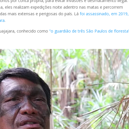
rios por conta própria, para evitar invasões e desmatamento ilegal.
a, eles realizam expedições noite adentro nas matas e percorrem
 das mais extensas e perigosas do país. Lá
foi assassinado, em 2019,
ara
.
Guajajara, conhecido como
“o guardião de três São Paulos de floresta