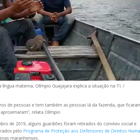
 língua materna, Olímpio Guajajara explica a situação na TI. /
stros de pessoas e tem também as pessoas lá da fazenda, que ficara
aproximaram”, relata Olímpio
ro de 2019, alguns guardiões foram retirados do convívio social e
arados pelo
Programa de Proteção aos Defensores de Direitos Hum
ígenas maranhenses.