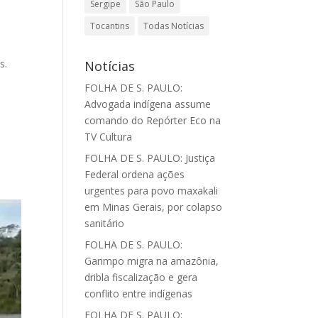
Sergipe
São Paulo
Tocantins
Todas Notícias
s.
Notícias
FOLHA DE S. PAULO:
Advogada indígena assume
comando do Repórter Eco na
TV Cultura
o
FOLHA DE S. PAULO: Justiça
Federal ordena ações
urgentes para povo maxakali
em Minas Gerais, por colapso
sanitário
FOLHA DE S. PAULO:
Garimpo migra na amazônia,
dribla fiscalização e gera
conflito entre indígenas
FOLHA DE S. PAULO: