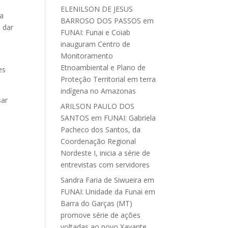
ELENILSON DE JESUS
ra
BARROSO DOS PASSOS
em
 dar
FUNAI: Funai e Coiab
inauguram Centro de
Monitoramento
Etnoambiental e Plano de
es
Proteção Territorial em terra
indígena no Amazonas
sar
ARILSON PAULO DOS
SANTOS
em
FUNAI: Gabriela
Pacheco dos Santos, da
Coordenação Regional
Nordeste I, inicia a série de
entrevistas com servidores
Sandra Faria de Siwueira
em
FUNAI: Unidade da Funai em
Barra do Garças (MT)
promove série de ações
voltadas ao povo Xavante