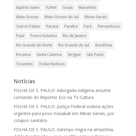
Espírito Santo
FUNAI
Goiás
Maranhão
Mato Grosso
Mato Grosso do Sul
Minas Gerais
Outros Países
Paraná
Paraíba
Pará
Pernambuco
Piauí
Povos Isolados
Rio de Janeiro
Rio Grande do Norte
Rio Grande do Sul
Rondônia
Roraima
Santa Catarina
Sergipe
São Paulo
Tocantins
Todas Notícias
Notícias
FOLHA DE S. PAULO: Advogada indígena assume
comando do Repórter Eco na TV Cultura
FOLHA DE S. PAULO: Justiça Federal ordena ações
urgentes para povo maxakali em Minas Gerais, por
colapso sanitário
FOLHA DE S. PAULO: Garimpo migra na amazônia,