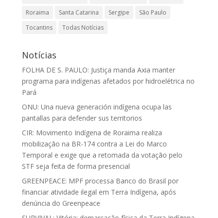
Roraima
Santa Catarina
Sergipe
São Paulo
Tocantins
Todas Notícias
Notícias
FOLHA DE S. PAULO: Justiça manda Axia manter
programa para indígenas afetados por hidroelétrica no
Pará
ONU: Una nueva generación indígena ocupa las
pantallas para defender sus territorios
CIR: Movimento Indígena de Roraima realiza
mobilização na BR-174 contra a Lei do Marco
Temporal e exige que a retomada da votação pelo
STF seja feita de forma presencial
GREENPEACE: MPF processa Banco do Brasil por
financiar atividade ilegal em Terra Indígena, após
denúncia do Greenpeace
SURVIVAL: Vitória: demarcação física da Terra Indígena