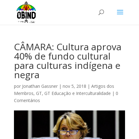
CÂMARA: Cultura aprova
40% de fundo cultural
para culturas indígena e
negra
por
Jonathan Gassner
|
nov 5, 2018
|
Artigos dos
Membros
,
GT
,
GT Educação e Interculturalidade
|
0
Comentários