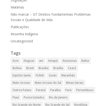
Legislação
Matérias
Não marcar – GT Direitos Fundamentais Problemas
Sociais e Qualidade de Vida
Publicações
Resenha Indígena
Uncategorized
Tags
Acre
Alagoas
am
Amapá
Amazonas
Bahia
Bolívia
Brasil
Brasilia
Brasília
Ceará
Espírito Santo
FUNAI
Goiás
Maranhão
Mato Grosso
Mato Grosso do Sul
Minas Gerais
Outros Países
Paraná
Paraíba
Pará
Pernambuco
Piauí
Povos Isolados
Rio de Janeiro
Rio Grande do Norte
Rio Grande do Sul
Rondônia