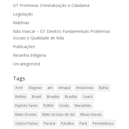
GT Fronteiras Criminalização e Cidadania
Legislação
Matérias
Não marcar – GT Direitos Fundamentais Problemas
Sociais e Qualidade de Vida
Publicações
Resenha Indígena
Uncategorized
Tags
Acre
Alagoas
am
Amapá
Amazonas
Bahia
Bolívia
Brasil
Brasilia
Brasília
Ceará
Espírito Santo
FUNAI
Goiás
Maranhão
Mato Grosso
Mato Grosso do Sul
Minas Gerais
Outros Países
Paraná
Paraíba
Pará
Pernambuco