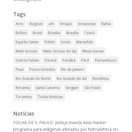
Tags
Acre
Alagoas
am
Amapá
Amazonas
Bahia
Bolívia
Brasil
Brasilia
Brasília
Ceará
Espírito Santo
FUNAI
Goiás
Maranhão
Mato Grosso
Mato Grosso do Sul
Minas Gerais
Outros Países
Paraná
Paraíba
Pará
Pernambuco
Piauí
Povos Isolados
Rio de Janeiro
Rio Grande do Norte
Rio Grande do Sul
Rondônia
Roraima
Santa Catarina
Sergipe
São Paulo
Tocantins
Todas Notícias
Notícias
FOLHA DE S. PAULO: Justiça manda Axia manter
programa para indígenas afetados por hidroelétrica no